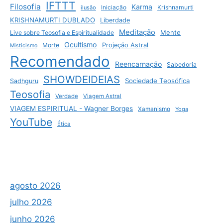
IFTTT
Filosofia
Karma
Krishnamurti
ilusão
Iniciação
KRISHNAMURTI DUBLADO
Liberdade
Meditação
Mente
Live sobre Teosofia e Espiritualidade
Ocultismo
Morte
Projeção Astral
Misticismo
Recomendado
Reencarnação
Sabedoria
SHOWDEIDEIAS
Sociedade Teosófica
Sadhguru
Teosofia
Verdade
Viagem Astral
VIAGEM ESPIRITUAL - Wagner Borges
Xamanismo
Yoga
YouTube
Ética
agosto 2026
julho 2026
junho 2026