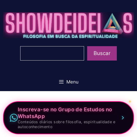
Pular
para
o
conteúdo
Pesquisar
Buscar
Menu
Inscreva-se no Grupo de Estudos no
WhatsApp
Conteúdos diários sobre filosofia, espiritualidade e
autoconhecimento