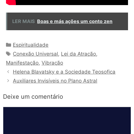
LER MAIS
Boas e más ações um conto zen
Categorias
Espiritualidade
Tags
Conexão Universal
,
Lei da Atração
,
Manifestação
,
Vibração
Helena Blavatsky e a Sociedade Teosofica
Auxiliares Invisíveis no Plano Astral
Deixe um comentário
Comentário