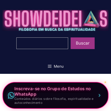
Pular
para
o
conteúdo
Pesquisar
Buscar
Menu
Inscreva-se no Grupo de Estudos no
WhatsApp
Conteúdos diários sobre filosofia, espiritualidade e
autoconhecimento