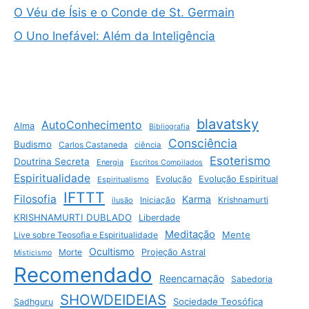
O Véu de Ísis e o Conde de St. Germain
O Uno Inefável: Além da Inteligência
blavatsky
AutoConhecimento
Alma
Bibliografia
Consciência
Budismo
Carlos Castaneda
ciência
Esoterismo
Doutrina Secreta
Energia
Escritos Compilados
Espiritualidade
Evolução
Evolução Espiritual
Espiritualismo
IFTTT
Filosofia
Karma
Krishnamurti
ilusão
Iniciação
KRISHNAMURTI DUBLADO
Liberdade
Meditação
Mente
Live sobre Teosofia e Espiritualidade
Ocultismo
Morte
Projeção Astral
Misticismo
Recomendado
Reencarnação
Sabedoria
SHOWDEIDEIAS
Sociedade Teosófica
Sadhguru