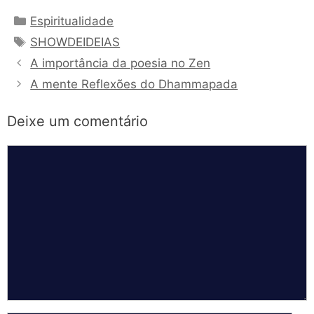
Categorias
Espiritualidade
Tags
SHOWDEIDEIAS
A importância da poesia no Zen
A mente Reflexões do Dhammapada
Deixe um comentário
Comentário