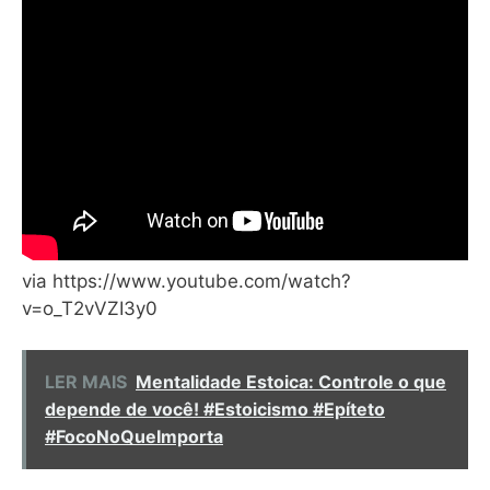
via https://www.youtube.com/watch?
v=o_T2vVZI3y0
LER MAIS
Mentalidade Estoica: Controle o que
depende de você! #Estoicismo #Epíteto
#FocoNoQueImporta