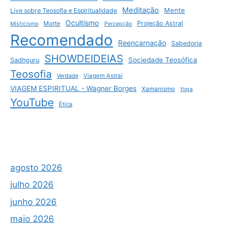
Meditação
Mente
Live sobre Teosofia e Espiritualidade
Ocultismo
Projeção Astral
Morte
Misticismo
Percepção
Recomendado
Reencarnação
Sabedoria
SHOWDEIDEIAS
Sociedade Teosófica
Sadhguru
Teosofia
Verdade
Viagem Astral
VIAGEM ESPIRITUAL - Wagner Borges
Xamanismo
Yoga
YouTube
Ética
agosto 2026
julho 2026
junho 2026
maio 2026