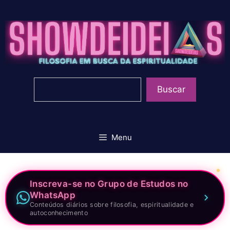
Pular
para
o
conteúdo
Pesquisar
Buscar
Menu
Inscreva-se no Grupo de Estudos no
WhatsApp
Conteúdos diários sobre filosofia, espiritualidade e
autoconhecimento