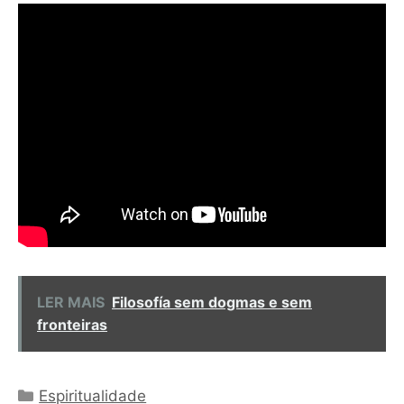
LER MAIS
Filosofía sem dogmas e sem
fronteiras
Categorias
Espiritualidade