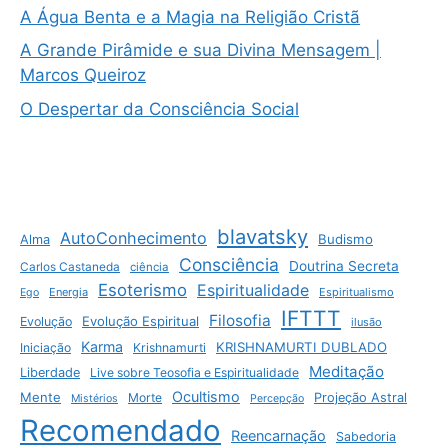
A Água Benta e a Magia na Religião Cristã
A Grande Pirâmide e sua Divina Mensagem |
Marcos Queiroz
O Despertar da Consciência Social
blavatsky
AutoConhecimento
Budismo
Alma
Consciência
Doutrina Secreta
Carlos Castaneda
ciência
Esoterismo
Espiritualidade
Energia
Espiritualismo
Ego
IFTTT
Filosofia
Evolução Espiritual
Evolução
ilusão
Karma
KRISHNAMURTI DUBLADO
Iniciação
Krishnamurti
Meditação
Liberdade
Live sobre Teosofia e Espiritualidade
Ocultismo
Mente
Morte
Projeção Astral
Mistérios
Percepção
Recomendado
Reencarnação
Sabedoria