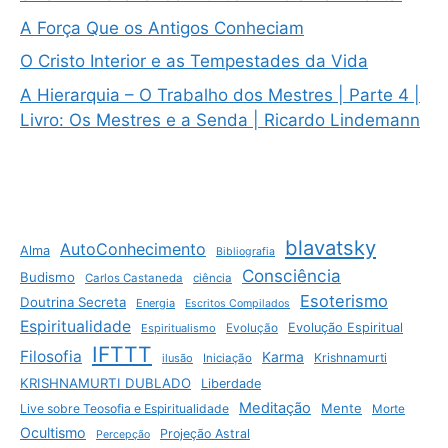
A Força Que os Antigos Conheciam
O Cristo Interior e as Tempestades da Vida
A Hierarquia – O Trabalho dos Mestres | Parte 4 |
Livro: Os Mestres e a Senda | Ricardo Lindemann
blavatsky
AutoConhecimento
Alma
Bibliografia
Consciência
Budismo
Carlos Castaneda
ciência
Esoterismo
Doutrina Secreta
Energia
Escritos Compilados
Espiritualidade
Evolução Espiritual
Espiritualismo
Evolução
IFTTT
Filosofia
Karma
Krishnamurti
ilusão
Iniciação
KRISHNAMURTI DUBLADO
Liberdade
Meditação
Mente
Live sobre Teosofia e Espiritualidade
Morte
Ocultismo
Projeção Astral
Percepção