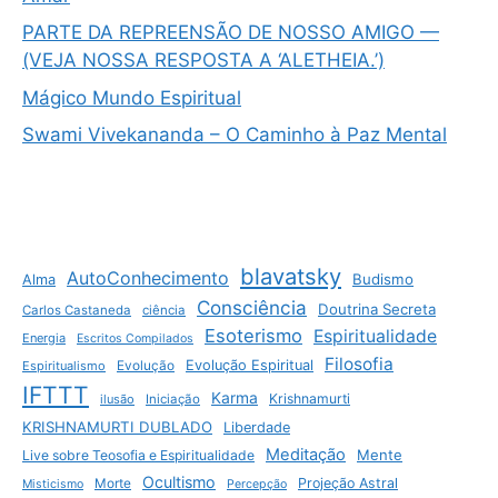
PARTE DA REPREENSÃO DE NOSSO AMIGO —
(VEJA NOSSA RESPOSTA A ‘ALETHEIA.’)
Mágico Mundo Espiritual
Swami Vivekananda – O Caminho à Paz Mental
blavatsky
AutoConhecimento
Budismo
Alma
Consciência
Doutrina Secreta
Carlos Castaneda
ciência
Esoterismo
Espiritualidade
Energia
Escritos Compilados
Filosofia
Evolução Espiritual
Espiritualismo
Evolução
IFTTT
Karma
Krishnamurti
ilusão
Iniciação
KRISHNAMURTI DUBLADO
Liberdade
Meditação
Mente
Live sobre Teosofia e Espiritualidade
Ocultismo
Projeção Astral
Morte
Misticismo
Percepção