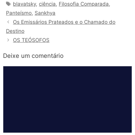
Tags
blavatsky
,
ciência
,
Filosofia Comparada
,
Panteísmo
,
Sankhya
Os Emissários Prateados e o Chamado do
Destino
OS TEÓSOFOS
Deixe um comentário
Comentário