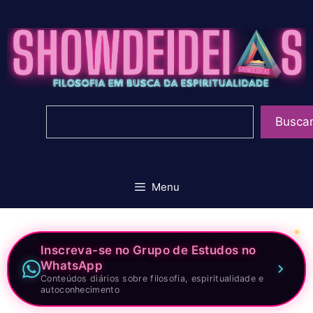
Pular
para
o
conteúdo
Pesquisar
Busca
Menu
Inscreva-se no Grupo de Estudos no
WhatsApp
Conteúdos diários sobre filosofia, espiritualidade e
autoconhecimento