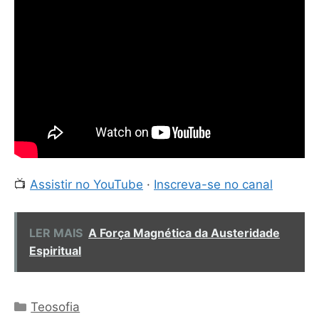
📺
Assistir no YouTube
·
Inscreva-se no canal
LER MAIS
A Força Magnética da Austeridade
Espiritual
Categorias
Teosofia