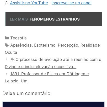
📺
Assistir no YouTube
·
Inscreva-se no canal
LER MAIS
FENÔMENOS ESTRANHOS
Categorias
Teosofia
Tags
Aparências
,
Esoterismo
,
Percepção
,
Realidade
Oculta
🪧 O processo de evolução até a reunião com o
Divino é e inclui elevação sucessiva…
1891. Professor de Física em Göttingen e
Leipzig. Um
Deixe um comentário
Comentário