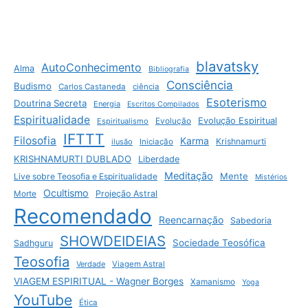
blavatsky
AutoConhecimento
Alma
Bibliografia
Consciência
Budismo
Carlos Castaneda
ciência
Esoterismo
Doutrina Secreta
Energia
Escritos Compilados
Espiritualidade
Evolução Espiritual
Espiritualismo
Evolução
IFTTT
Filosofia
Karma
Krishnamurti
ilusão
Iniciação
KRISHNAMURTI DUBLADO
Liberdade
Meditação
Mente
Live sobre Teosofia e Espiritualidade
Mistérios
Ocultismo
Projeção Astral
Morte
Recomendado
Reencarnação
Sabedoria
SHOWDEIDEIAS
Sociedade Teosófica
Sadhguru
Teosofia
Verdade
Viagem Astral
VIAGEM ESPIRITUAL - Wagner Borges
Xamanismo
Yoga
YouTube
Ética