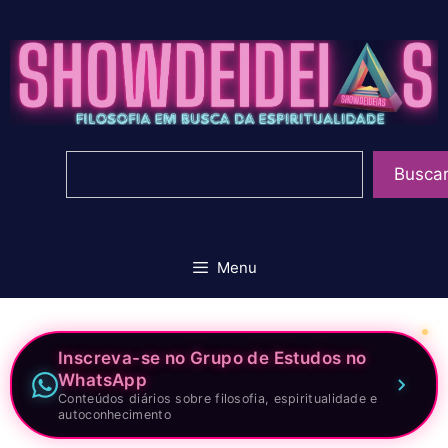
Pular
para
o
conteúdo
Pesquisar
Busca
Menu
Inscreva-se no Grupo de Estudos no
WhatsApp
Conteúdos diários sobre filosofia, espiritualidade e
autoconhecimento