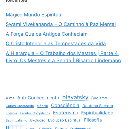
Recentes
Mágico Mundo Espiritual
Swami Vivekananda – O Caminho à Paz Mental
A Força Que os Antigos Conheciam
O Cristo Interior e as Tempestades da Vida
A Hierarquia – O Trabalho dos Mestres | Parte 4 |
Livro: Os Mestres e a Senda | Ricardo Lindemann
blavatsky
AutoConhecimento
Budismo
Alma
Consciência
Doutrina Secreta
Carlos Castaneda
ciência
Esoterismo
Espiritualidade
Energia
Escritos Compilados
Filosofia
Evolução Espiritual
Espiritualismo
Evolução
IFTTT
Karma
Krishnamurti
ilusão
Iniciação