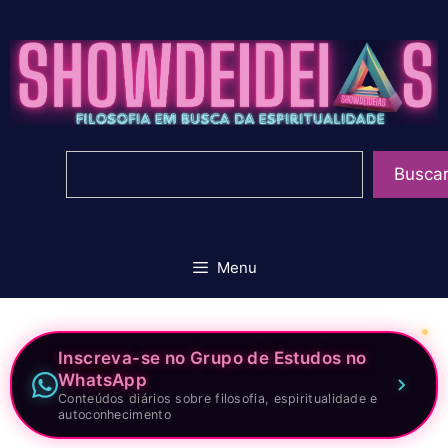
Pular
para
o
conteúdo
Pesquisar
Busca
Menu
Inscreva-se no Grupo de Estudos no
WhatsApp
Conteúdos diários sobre filosofia, espiritualidade e
autoconhecimento