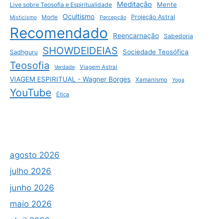
Meditação
Mente
Live sobre Teosofia e Espiritualidade
Ocultismo
Projeção Astral
Morte
Misticismo
Percepção
Recomendado
Reencarnação
Sabedoria
SHOWDEIDEIAS
Sociedade Teosófica
Sadhguru
Teosofia
Verdade
Viagem Astral
VIAGEM ESPIRITUAL - Wagner Borges
Xamanismo
Yoga
YouTube
Ética
agosto 2026
julho 2026
junho 2026
maio 2026