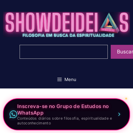
Pular
para
o
conteúdo
Pesquisar
Busca
Menu
Inscreva-se no Grupo de Estudos no
WhatsApp
Conteúdos diários sobre filosofia, espiritualidade e
autoconhecimento