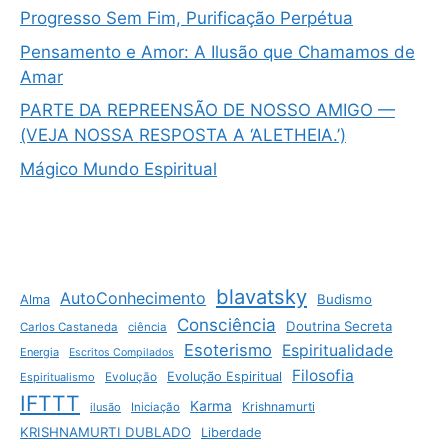
Progresso Sem Fim, Purificação Perpétua
Pensamento e Amor: A Ilusão que Chamamos de
Amar
PARTE DA REPREENSÃO DE NOSSO AMIGO —
(VEJA NOSSA RESPOSTA A ‘ALETHEIA.’)
Mágico Mundo Espiritual
blavatsky
AutoConhecimento
Budismo
Alma
Consciência
Doutrina Secreta
Carlos Castaneda
ciência
Esoterismo
Espiritualidade
Energia
Escritos Compilados
Filosofia
Evolução Espiritual
Espiritualismo
Evolução
IFTTT
Karma
Krishnamurti
ilusão
Iniciação
KRISHNAMURTI DUBLADO
Liberdade