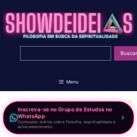
Pular
para
o
conteúdo
Pesquisar
Busca
Menu
Inscreva-se no Grupo de Estudos no
WhatsApp
Conteúdos diários sobre filosofia, espiritualidade e
autoconhecimento