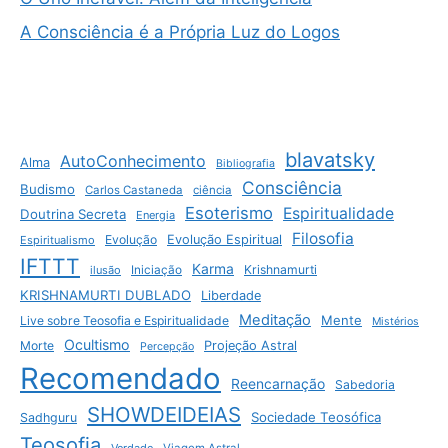
A Consciência é a Própria Luz do Logos
blavatsky
AutoConhecimento
Alma
Bibliografia
Consciência
Budismo
Carlos Castaneda
ciência
Esoterismo
Espiritualidade
Doutrina Secreta
Energia
Filosofia
Evolução
Evolução Espiritual
Espiritualismo
IFTTT
Karma
Krishnamurti
ilusão
Iniciação
KRISHNAMURTI DUBLADO
Liberdade
Meditação
Mente
Live sobre Teosofia e Espiritualidade
Mistérios
Ocultismo
Morte
Projeção Astral
Percepção
Recomendado
Reencarnação
Sabedoria
SHOWDEIDEIAS
Sociedade Teosófica
Sadhguru
Teosofia
Verdade
Viagem Astral