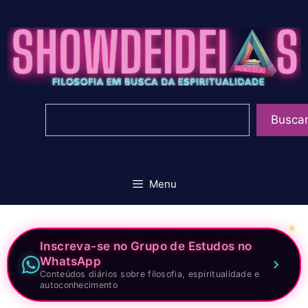
Pular
para
o
conteúdo
Pesquisar
Busca
Menu
Inscreva-se no Grupo de Estudos no
WhatsApp
Conteúdos diários sobre filosofia, espiritualidade e
autoconhecimento