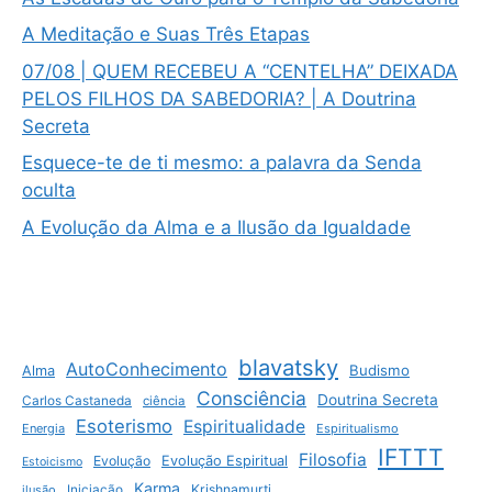
A Meditação e Suas Três Etapas
07/08 | QUEM RECEBEU A “CENTELHA” DEIXADA
PELOS FILHOS DA SABEDORIA? | A Doutrina
Secreta
Esquece-te de ti mesmo: a palavra da Senda
oculta
A Evolução da Alma e a Ilusão da Igualdade
blavatsky
AutoConhecimento
Budismo
Alma
Consciência
Doutrina Secreta
Carlos Castaneda
ciência
Esoterismo
Espiritualidade
Energia
Espiritualismo
IFTTT
Filosofia
Evolução
Evolução Espiritual
Estoicismo
Karma
Krishnamurti
ilusão
Iniciação