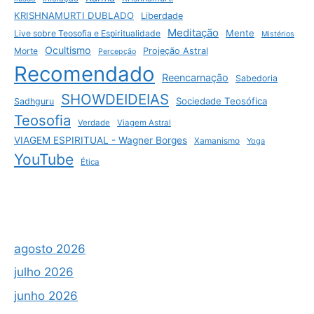
KRISHNAMURTI DUBLADO
Liberdade
Meditação
Mente
Live sobre Teosofia e Espiritualidade
Mistérios
Ocultismo
Morte
Projeção Astral
Percepção
Recomendado
Reencarnação
Sabedoria
SHOWDEIDEIAS
Sociedade Teosófica
Sadhguru
Teosofia
Verdade
Viagem Astral
VIAGEM ESPIRITUAL - Wagner Borges
Xamanismo
Yoga
YouTube
Ética
agosto 2026
julho 2026
junho 2026