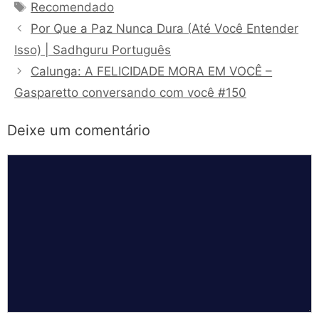
Tags
Recomendado
Por Que a Paz Nunca Dura (Até Você Entender
Isso) | Sadhguru Português
Calunga: A FELICIDADE MORA EM VOCÊ –
Gasparetto conversando com você #150
Deixe um comentário
Comentário