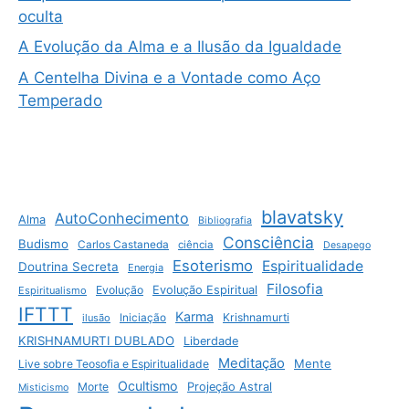
oculta
A Evolução da Alma e a Ilusão da Igualdade
A Centelha Divina e a Vontade como Aço
Temperado
blavatsky
AutoConhecimento
Alma
Bibliografia
Consciência
Budismo
Carlos Castaneda
ciência
Desapego
Esoterismo
Espiritualidade
Doutrina Secreta
Energia
Filosofia
Evolução
Evolução Espiritual
Espiritualismo
IFTTT
Karma
Krishnamurti
ilusão
Iniciação
KRISHNAMURTI DUBLADO
Liberdade
Meditação
Mente
Live sobre Teosofia e Espiritualidade
Ocultismo
Morte
Projeção Astral
Misticismo