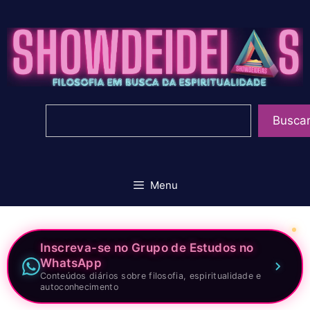
Pular
para
o
conteúdo
Pesquisar
Busca
Menu
Inscreva-se no Grupo de Estudos no
WhatsApp
Conteúdos diários sobre filosofia, espiritualidade e
autoconhecimento