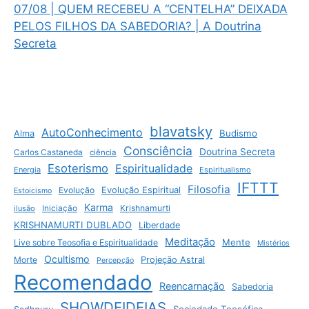
07/08 | QUEM RECEBEU A “CENTELHA” DEIXADA
PELOS FILHOS DA SABEDORIA? | A Doutrina
Secreta
blavatsky
AutoConhecimento
Budismo
Alma
Consciência
Doutrina Secreta
Carlos Castaneda
ciência
Esoterismo
Espiritualidade
Energia
Espiritualismo
IFTTT
Filosofia
Evolução
Evolução Espiritual
Estoicismo
Karma
Krishnamurti
ilusão
Iniciação
KRISHNAMURTI DUBLADO
Liberdade
Meditação
Mente
Live sobre Teosofia e Espiritualidade
Mistérios
Ocultismo
Morte
Projeção Astral
Percepção
Recomendado
Reencarnação
Sabedoria
SHOWDEIDEIAS