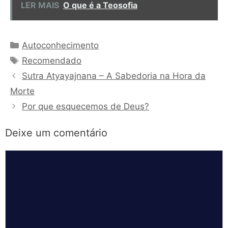
LER MAIS
O que é a Teosofia
Categorias
Autoconhecimento
Tags
Recomendado
Sutra Atyayajnana – A Sabedoria na Hora da
Morte
Por que esquecemos de Deus?
Deixe um comentário
Comentário