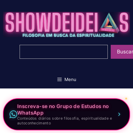
Pular
para
o
conteúdo
Pesquisar
Busca
Menu
Inscreva-se no Grupo de Estudos no
WhatsApp
Conteúdos diários sobre filosofia, espiritualidade e
autoconhecimento