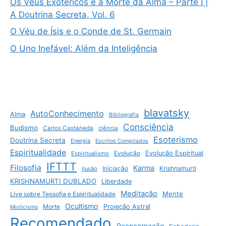
Os Véus Exotéricos e a Morte da Alma – Parte I |
A Doutrina Secreta, Vol. 6
O Véu de Ísis e o Conde de St. Germain
O Uno Inefável: Além da Inteligência
blavatsky
AutoConhecimento
Alma
Bibliografia
Consciência
Budismo
Carlos Castaneda
ciência
Esoterismo
Doutrina Secreta
Energia
Escritos Compilados
Espiritualidade
Evolução
Evolução Espiritual
Espiritualismo
IFTTT
Filosofia
Karma
Krishnamurti
ilusão
Iniciação
KRISHNAMURTI DUBLADO
Liberdade
Meditação
Mente
Live sobre Teosofia e Espiritualidade
Ocultismo
Morte
Projeção Astral
Misticismo
Recomendado
Reencarnação