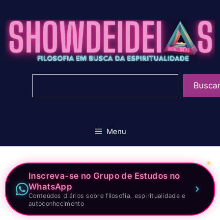
Pular
para
o
conteúdo
Pesquisar
Busca
Menu
Inscreva-se no Grupo de Estudos no
WhatsApp
Conteúdos diários sobre filosofia, espiritualidade e
autoconhecimento