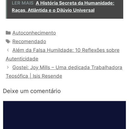
LER MAIS
A História Secreta da Humanidade:
Raças, Atlântida e o Dilúvio Universal
Categorias
Autoconhecimento
Tags
Recomendado
Além da Falsa Humildade: 10 Reflexões sobre
Autenticidade
Gostei: Joy Mills – Uma dedicada Trabalhadora
Teosófica | Isis Resende
Deixe um comentário
Comentário