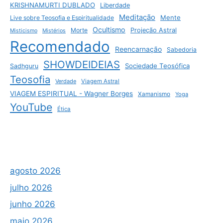
KRISHNAMURTI DUBLADO
Liberdade
Meditação
Mente
Live sobre Teosofia e Espiritualidade
Ocultismo
Morte
Projeção Astral
Misticismo
Mistérios
Recomendado
Reencarnação
Sabedoria
SHOWDEIDEIAS
Sociedade Teosófica
Sadhguru
Teosofia
Verdade
Viagem Astral
VIAGEM ESPIRITUAL - Wagner Borges
Xamanismo
Yoga
YouTube
Ética
agosto 2026
julho 2026
junho 2026
maio 2026