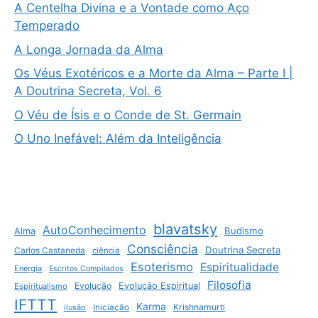
A Centelha Divina e a Vontade como Aço
Temperado
A Longa Jornada da Alma
Os Véus Exotéricos e a Morte da Alma – Parte I |
A Doutrina Secreta, Vol. 6
O Véu de Ísis e o Conde de St. Germain
O Uno Inefável: Além da Inteligência
blavatsky
AutoConhecimento
Budismo
Alma
Consciência
Doutrina Secreta
Carlos Castaneda
ciência
Esoterismo
Espiritualidade
Energia
Escritos Compilados
Filosofia
Evolução
Evolução Espiritual
Espiritualismo
IFTTT
Karma
Krishnamurti
ilusão
Iniciação