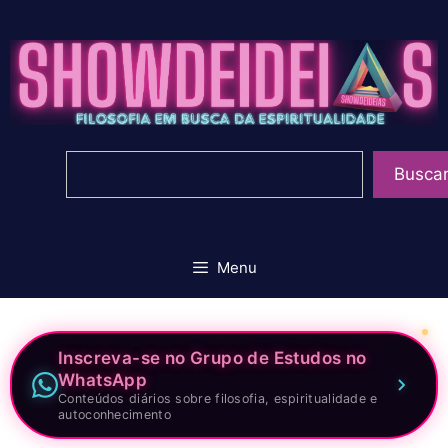
Pular
para
o
conteúdo
Pesquisar
Busca
Menu
Inscreva-se no Grupo de Estudos no
WhatsApp
Conteúdos diários sobre filosofia, espiritualidade e
autoconhecimento