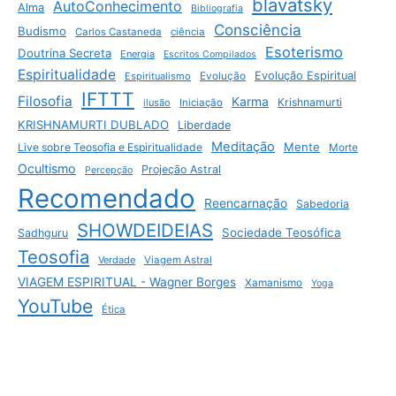
blavatsky
AutoConhecimento
Alma
Bibliografia
Consciência
Budismo
Carlos Castaneda
ciência
Esoterismo
Doutrina Secreta
Energia
Escritos Compilados
Espiritualidade
Evolução Espiritual
Espiritualismo
Evolução
IFTTT
Filosofia
Karma
Krishnamurti
ilusão
Iniciação
KRISHNAMURTI DUBLADO
Liberdade
Meditação
Mente
Live sobre Teosofia e Espiritualidade
Morte
Ocultismo
Projeção Astral
Percepção
Recomendado
Reencarnação
Sabedoria
SHOWDEIDEIAS
Sociedade Teosófica
Sadhguru
Teosofia
Verdade
Viagem Astral
VIAGEM ESPIRITUAL - Wagner Borges
Xamanismo
Yoga
YouTube
Ética