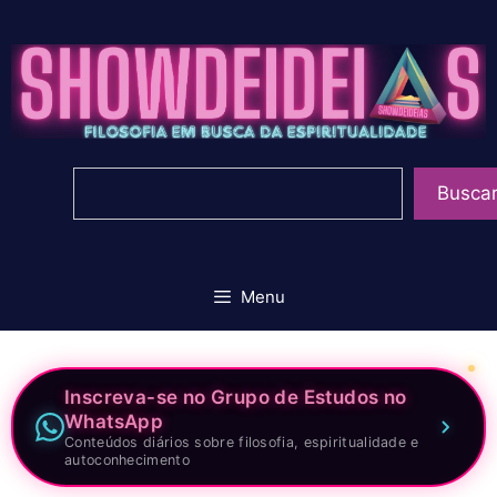
Pular
para
o
conteúdo
Pesquisar
Busca
Menu
Inscreva-se no Grupo de Estudos no
WhatsApp
Conteúdos diários sobre filosofia, espiritualidade e
autoconhecimento