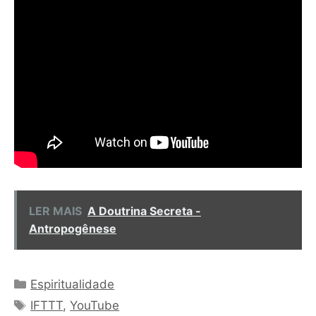
LER MAIS
A Doutrina Secreta -
Antropogênese
Categorias
Espiritualidade
Tags
IFTTT
,
YouTube