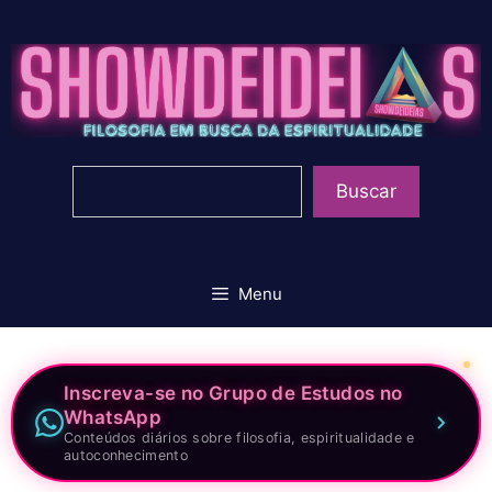
Pular
para
o
conteúdo
Pesquisar
Buscar
Menu
Inscreva-se no Grupo de Estudos no
WhatsApp
Conteúdos diários sobre filosofia, espiritualidade e
autoconhecimento