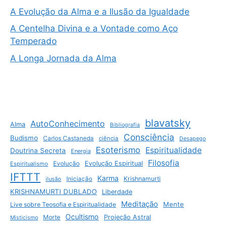
A Evolução da Alma e a Ilusão da Igualdade
A Centelha Divina e a Vontade como Aço
Temperado
A Longa Jornada da Alma
blavatsky
AutoConhecimento
Alma
Bibliografia
Consciência
Budismo
Carlos Castaneda
ciência
Desapego
Esoterismo
Espiritualidade
Doutrina Secreta
Energia
Filosofia
Evolução
Evolução Espiritual
Espiritualismo
IFTTT
Karma
Krishnamurti
ilusão
Iniciação
KRISHNAMURTI DUBLADO
Liberdade
Meditação
Mente
Live sobre Teosofia e Espiritualidade
Ocultismo
Morte
Projeção Astral
Misticismo