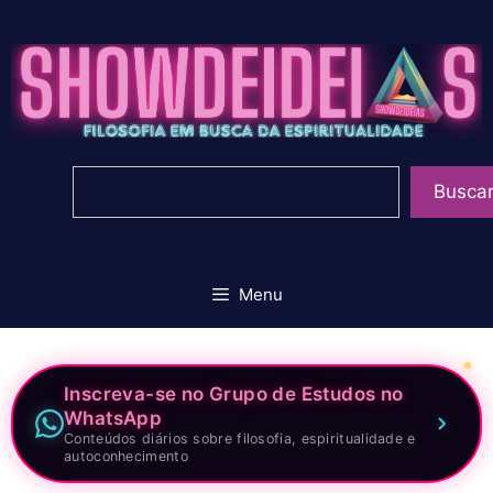
Pular
para
o
conteúdo
Pesquisar
Busca
Menu
Inscreva-se no Grupo de Estudos no
WhatsApp
Conteúdos diários sobre filosofia, espiritualidade e
autoconhecimento