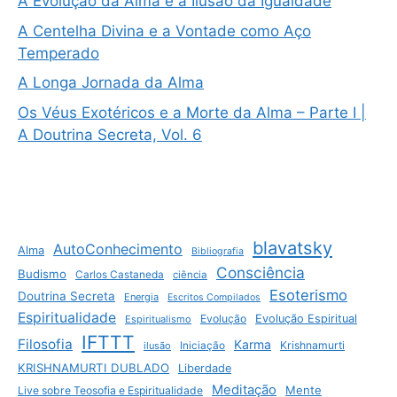
A Evolução da Alma e a Ilusão da Igualdade
A Centelha Divina e a Vontade como Aço
Temperado
A Longa Jornada da Alma
Os Véus Exotéricos e a Morte da Alma – Parte I |
A Doutrina Secreta, Vol. 6
blavatsky
AutoConhecimento
Alma
Bibliografia
Consciência
Budismo
Carlos Castaneda
ciência
Esoterismo
Doutrina Secreta
Energia
Escritos Compilados
Espiritualidade
Evolução
Evolução Espiritual
Espiritualismo
IFTTT
Filosofia
Karma
Krishnamurti
ilusão
Iniciação
KRISHNAMURTI DUBLADO
Liberdade
Meditação
Mente
Live sobre Teosofia e Espiritualidade