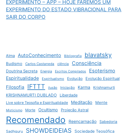
EXPERIMENTO – APP – HOJE FAREMOS UM
EXPERIMENTO DO ESTADO VIBRACIONAL PARA
SAIR DO CORPO
blavatsky
AutoConhecimento
Alma
Bibliografia
Consciência
Budismo
Carlos Castaneda
ciência
Esoterismo
Doutrina Secreta
Energia
Escritos Compilados
Espiritualidade
Evolução
Evolução Espiritual
Espiritualismo
IFTTT
Filosofia
Karma
Krishnamurti
ilusão
Iniciação
KRISHNAMURTI DUBLADO
Liberdade
Meditação
Mente
Live sobre Teosofia e Espiritualidade
Ocultismo
Morte
Projeção Astral
Misticismo
Recomendado
Reencarnação
Sabedoria
SHOWDEIDEIAS
Sociedade Teosófica
Sadhguru