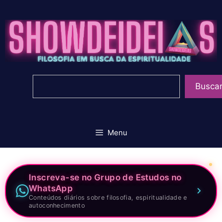
Pular
para
o
conteúdo
Pesquisar
Busca
Menu
Inscreva-se no Grupo de Estudos no
WhatsApp
Conteúdos diários sobre filosofia, espiritualidade e
autoconhecimento