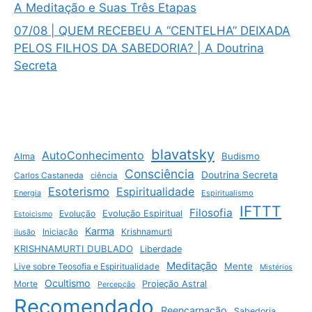
A Meditação e Suas Três Etapas
07/08 | QUEM RECEBEU A “CENTELHA” DEIXADA
PELOS FILHOS DA SABEDORIA? | A Doutrina
Secreta
blavatsky
AutoConhecimento
Budismo
Alma
Consciência
Doutrina Secreta
Carlos Castaneda
ciência
Esoterismo
Espiritualidade
Energia
Espiritualismo
IFTTT
Filosofia
Evolução
Evolução Espiritual
Estoicismo
Karma
Krishnamurti
ilusão
Iniciação
KRISHNAMURTI DUBLADO
Liberdade
Meditação
Mente
Live sobre Teosofia e Espiritualidade
Mistérios
Ocultismo
Morte
Projeção Astral
Percepção
Recomendado
Reencarnação
Sabedoria