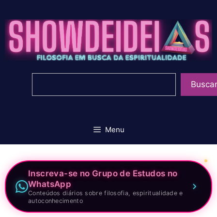
Pular
para
o
conteúdo
Pesquisar
Busca
Menu
Inscreva-se no Grupo de Estudos no
WhatsApp
Conteúdos diários sobre filosofia, espiritualidade e
autoconhecimento