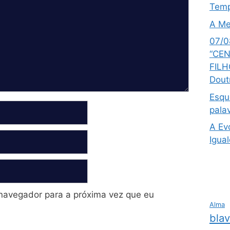
Temp
A Me
07/0
“CEN
FILH
Dout
Esqu
pala
A Ev
Igua
navegador para a próxima vez que eu
Alma
bla