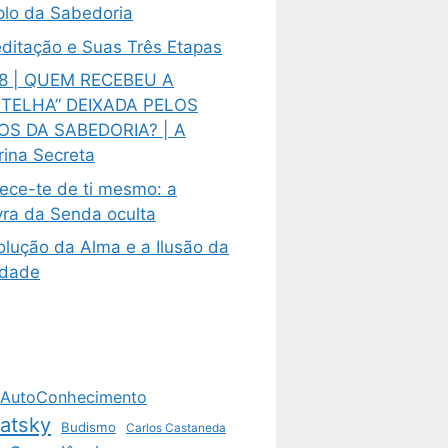
lo da Sabedoria
ditação e Suas Três Etapas
8 | QUEM RECEBEU A
TELHA” DEIXADA PELOS
OS DA SABEDORIA? | A
rina Secreta
ece-te de ti mesmo: a
vra da Senda oculta
olução da Alma e a Ilusão da
ldade
AutoConhecimento
vatsky
Budismo
Carlos Castaneda