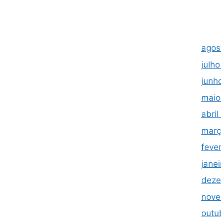
agos
julh
junh
maio
abri
març
feve
jane
deze
nove
outu