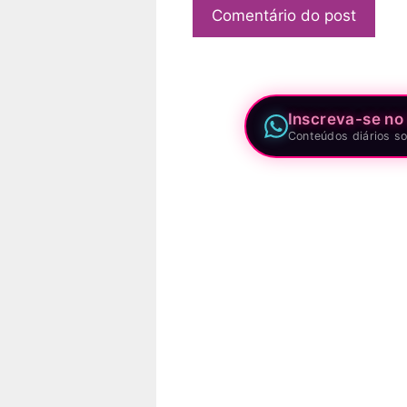
Inscreva-se no
Conteúdos diários so