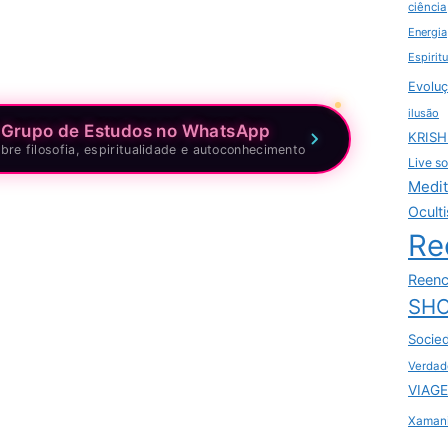
ciência
Energia
Espirit
Evoluç
ilusão
 Grupo de Estudos no WhatsApp
KRIS
bre filosofia, espiritualidade e autoconhecimento
Live so
Medi
Ocult
Re
Reenc
SHO
Socie
Verdad
VIAGE
Xaman