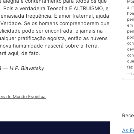
de alegria e contentamento para todos os que
s. Pois a verdadeira Teosofia É ALTRUÍSMO, e
emasiada frequência. É amor fraternal, ajuda
à Verdade. Se os homens compreenderem que
elicidade pode ser encontrada, e jamais na
alquer gratificação egoísta, então as nuvens
 nova humanidade nascerá sobre a Terra.
á aqui, de fato.
1 — H.P. Blavatsky
eis do Mundo Espiritual
Rece
As E