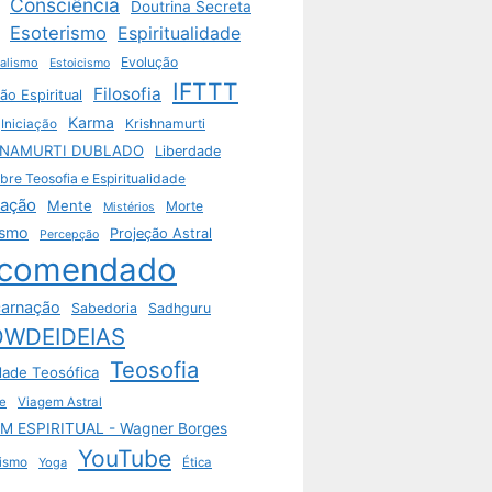
Consciência
Doutrina Secreta
Esoterismo
Espiritualidade
Evolução
ualismo
Estoicismo
IFTTT
Filosofia
ão Espiritual
Karma
Krishnamurti
Iniciação
HNAMURTI DUBLADO
Liberdade
bre Teosofia e Espiritualidade
tação
Mente
Morte
Mistérios
ismo
Projeção Astral
Percepção
comendado
arnação
Sabedoria
Sadhguru
WDEIDEIAS
Teosofia
dade Teosófica
e
Viagem Astral
M ESPIRITUAL - Wagner Borges
YouTube
ismo
Yoga
Ética