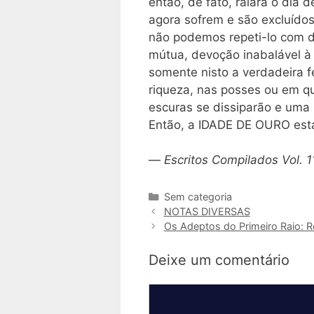
então, de fato, raiará o dia 
agora sofrem e são excluído
não podemos repeti-lo com d
mútua, devoção inabalável 
somente nisto a verdadeira f
riqueza, nas posses ou em qu
escuras se dissiparão e uma
Então, a IDADE DE OURO estar
—
Escritos Compilados Vol. 1
Categorias
Sem categoria
NOTAS DIVERSAS
Os Adeptos do Primeiro Raio: R
Deixe um comentário
Comentário