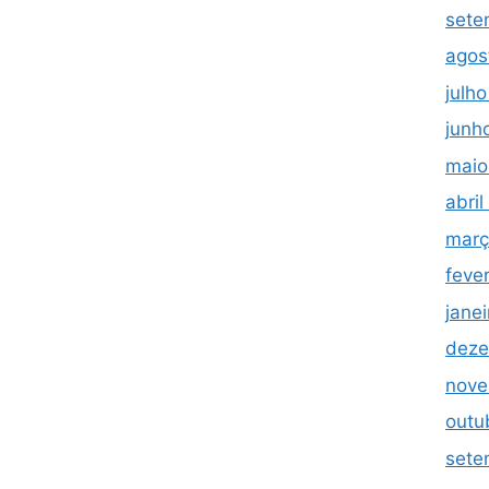
sete
agos
julh
junh
maio
abri
març
feve
jane
deze
nove
outu
sete