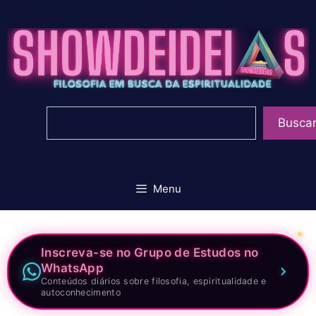
Pular
para
o
conteúdo
Pesquisar
Busca
Menu
Inscreva-se no Grupo de Estudos no
WhatsApp
Conteúdos diários sobre filosofia, espiritualidade e
autoconhecimento