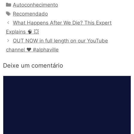
Categorias
Autoconhecimento
Tags
Recomendado
What Happens After We Die? This Expert
Explains 🧠 💥
OUT NOW in full length on our YouTube
channel ❤️ #alphaville
Deixe um comentário
Comentário