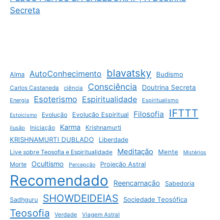
Secreta
blavatsky
AutoConhecimento
Budismo
Alma
Consciência
Doutrina Secreta
Carlos Castaneda
ciência
Esoterismo
Espiritualidade
Energia
Espiritualismo
IFTTT
Filosofia
Evolução
Evolução Espiritual
Estoicismo
Karma
Krishnamurti
ilusão
Iniciação
KRISHNAMURTI DUBLADO
Liberdade
Meditação
Mente
Live sobre Teosofia e Espiritualidade
Mistérios
Ocultismo
Morte
Projeção Astral
Percepção
Recomendado
Reencarnação
Sabedoria
SHOWDEIDEIAS
Sociedade Teosófica
Sadhguru
Teosofia
Verdade
Viagem Astral