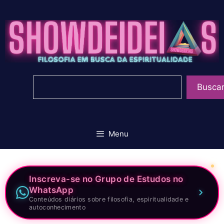
Pular
para
o
conteúdo
Pesquisar
Busca
Menu
Inscreva-se no Grupo de Estudos no
WhatsApp
Conteúdos diários sobre filosofia, espiritualidade e
autoconhecimento