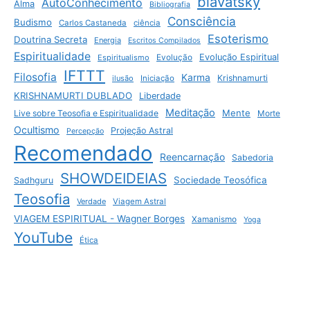
blavatsky
AutoConhecimento
Alma
Bibliografia
Consciência
Budismo
Carlos Castaneda
ciência
Esoterismo
Doutrina Secreta
Energia
Escritos Compilados
Espiritualidade
Evolução Espiritual
Espiritualismo
Evolução
IFTTT
Filosofia
Karma
Krishnamurti
ilusão
Iniciação
KRISHNAMURTI DUBLADO
Liberdade
Meditação
Mente
Live sobre Teosofia e Espiritualidade
Morte
Ocultismo
Projeção Astral
Percepção
Recomendado
Reencarnação
Sabedoria
SHOWDEIDEIAS
Sociedade Teosófica
Sadhguru
Teosofia
Verdade
Viagem Astral
VIAGEM ESPIRITUAL - Wagner Borges
Xamanismo
Yoga
YouTube
Ética