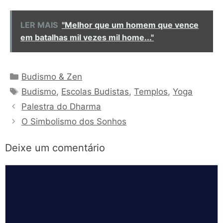
LER MAIS
"Melhor que um homem que vence
em batalhas mil vezes mil home..."
Categorias
Budismo & Zen
Tags
Budismo
,
Escolas Budistas
,
Templos
,
Yoga
Palestra do Dharma
O Simbolismo dos Sonhos
Deixe um comentário
Comentário