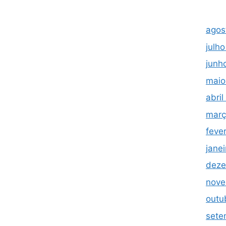
agos
julh
junh
maio
abri
març
feve
jane
deze
nove
outu
sete