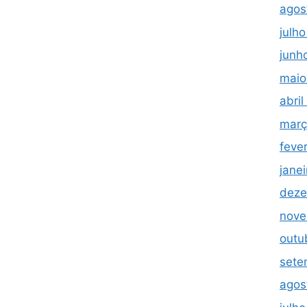
agos
julh
junh
maio
abri
març
feve
jane
deze
nove
outu
sete
agos