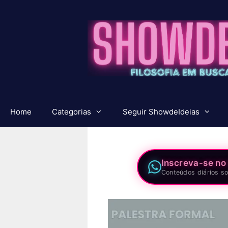
Pular
para
o
conteúdo
Home
Categorias
Seguir ShowdeIdeias
Inscreva-se no
Conteúdos diários so