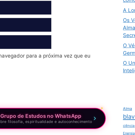
como
A Lo
Os V
Alma 
Secre
O Vé
Germ
navegador para a próxima vez que eu
O Un
Intel
Alma
blav
 Grupo de Estudos no WhatsApp
bre filosofia, espiritualidade e autoconhecimento
ciência
Energia