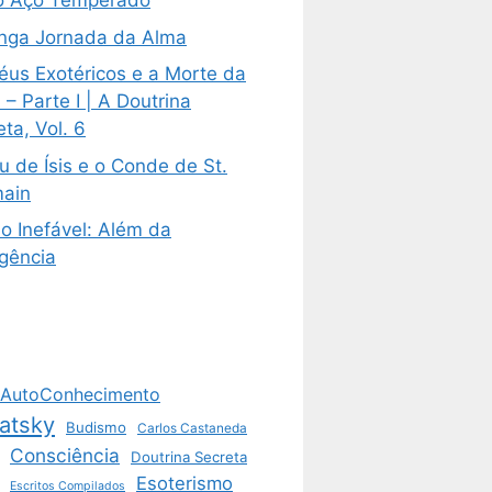
 Aço Temperado
nga Jornada da Alma
éus Exotéricos e a Morte da
– Parte I | A Doutrina
ta, Vol. 6
u de Ísis e o Conde de St.
ain
o Inefável: Além da
igência
AutoConhecimento
atsky
Budismo
Carlos Castaneda
Consciência
Doutrina Secreta
Esoterismo
Escritos Compilados