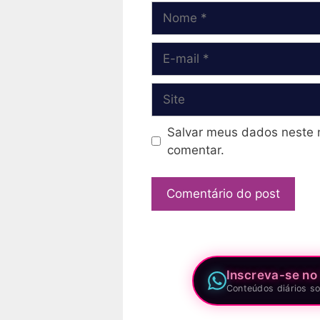
Nome
E-
mail
Site
Salvar meus dados neste 
comentar.
Inscreva-se no
Conteúdos diários so