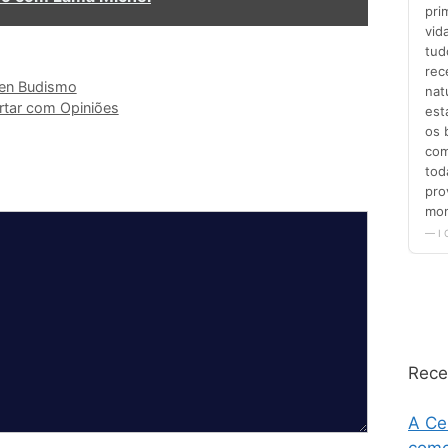
en Budismo
rtar com Opiniões
Rece
A Ce