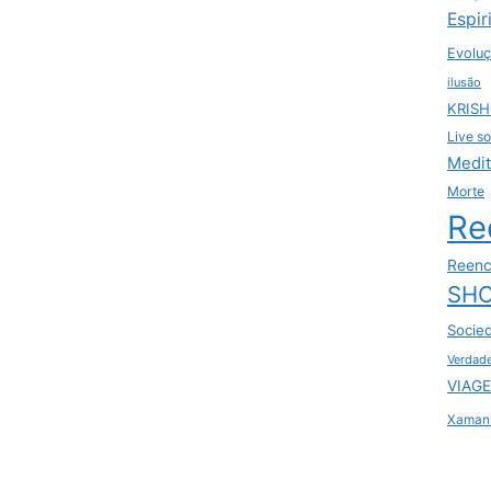
Espir
Evoluç
ilusão
KRIS
Live so
Medi
Morte
Re
Reenc
SHO
Socie
Verdad
VIAGE
Xaman