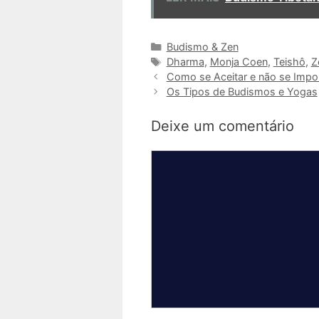
Categorias
Budismo & Zen
Tags
Dharma
,
Monja Coen
,
Teishô
,
Z
Como se Aceitar e não se Impo
Os Tipos de Budismos e Yogas
Deixe um comentário
Comentário