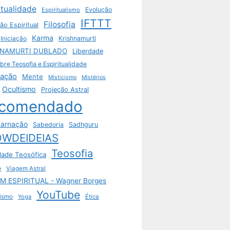
itualidade
Evolução
Espiritualismo
IFTTT
Filosofia
ão Espiritual
Karma
Krishnamurti
Iniciação
HNAMURTI DUBLADO
Liberdade
bre Teosofia e Espiritualidade
tação
Mente
Misticismo
Mistérios
Ocultismo
Projeção Astral
comendado
arnação
Sabedoria
Sadhguru
WDEIDEIAS
Teosofia
dade Teosófica
e
Viagem Astral
M ESPIRITUAL - Wagner Borges
YouTube
ismo
Yoga
Ética