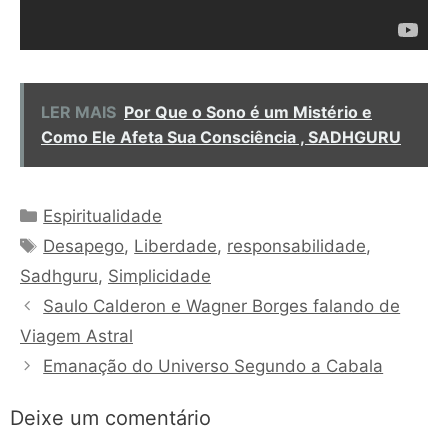
LER MAIS
Por Que o Sono é um Mistério e
Como Ele Afeta Sua Consciência , SADHGURU
Categorias
Espiritualidade
Tags
Desapego
,
Liberdade
,
responsabilidade
,
Sadhguru
,
Simplicidade
Saulo Calderon e Wagner Borges falando de
Viagem Astral
Emanação do Universo Segundo a Cabala
Deixe um comentário