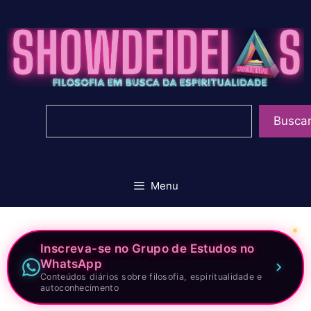
Pular
para
o
conteúdo
Pesquisar
Busca
Menu
Inscreva-se no Grupo de Estudos no
WhatsApp
Conteúdos diários sobre filosofia, espiritualidade e
autoconhecimento