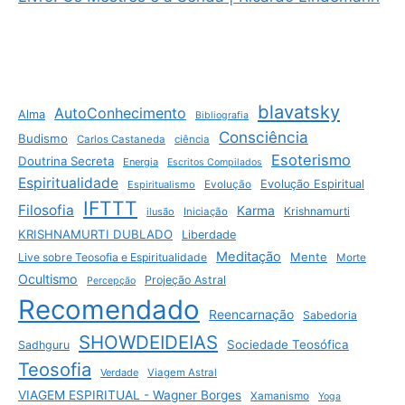
blavatsky
AutoConhecimento
Alma
Bibliografia
Consciência
Budismo
Carlos Castaneda
ciência
Esoterismo
Doutrina Secreta
Energia
Escritos Compilados
Espiritualidade
Evolução Espiritual
Espiritualismo
Evolução
IFTTT
Filosofia
Karma
Krishnamurti
ilusão
Iniciação
KRISHNAMURTI DUBLADO
Liberdade
Meditação
Mente
Live sobre Teosofia e Espiritualidade
Morte
Ocultismo
Projeção Astral
Percepção
Recomendado
Reencarnação
Sabedoria
SHOWDEIDEIAS
Sociedade Teosófica
Sadhguru
Teosofia
Verdade
Viagem Astral
VIAGEM ESPIRITUAL - Wagner Borges
Xamanismo
Yoga