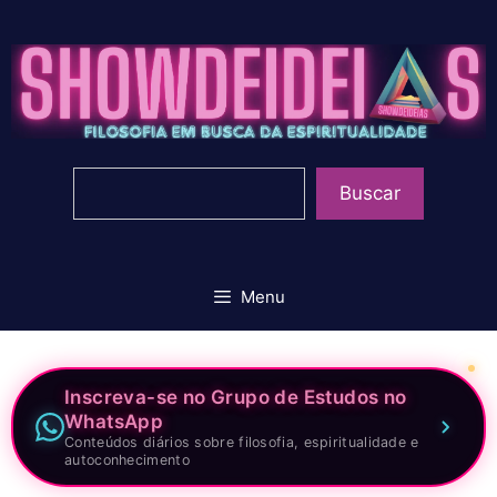
Pular
para
o
conteúdo
Pesquisar
Buscar
Menu
Inscreva-se no Grupo de Estudos no
WhatsApp
Conteúdos diários sobre filosofia, espiritualidade e
autoconhecimento