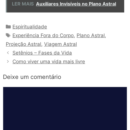
LER MAIS
Auxiliares Invisíveis no Plano Astral
Categorias
Espiritualidade
Tags
Experiência Fora do Corpo
,
Plano Astral
,
Projeção Astral
,
Viagem Astral
Setênios – Fases da Vida
Como viver uma vida mais livre
Deixe um comentário
Comentário