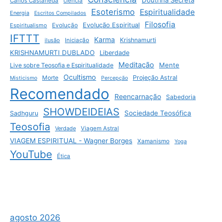
Carlos Castaneda
ciência
Esoterismo
Espiritualidade
Energia
Escritos Compilados
Filosofia
Evolução Espiritual
Espiritualismo
Evolução
IFTTT
Karma
Krishnamurti
ilusão
Iniciação
KRISHNAMURTI DUBLADO
Liberdade
Meditação
Mente
Live sobre Teosofia e Espiritualidade
Ocultismo
Projeção Astral
Morte
Misticismo
Percepção
Recomendado
Reencarnação
Sabedoria
SHOWDEIDEIAS
Sociedade Teosófica
Sadhguru
Teosofia
Verdade
Viagem Astral
VIAGEM ESPIRITUAL - Wagner Borges
Xamanismo
Yoga
YouTube
Ética
agosto 2026