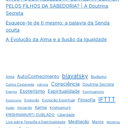
PELOS FILHOS DA SABEDORIA? | A Doutrina
Secreta
Esquece-te de ti mesmo: a palavra da Senda
oculta
A Evolução da Alma e a Ilusão da Igualdade
blavatsky
AutoConhecimento
Budismo
Alma
Consciência
Doutrina Secreta
Carlos Castaneda
ciência
Esoterismo
Espiritualidade
Energia
Espiritualismo
IFTTT
Filosofia
Evolução
Evolução Espiritual
Estoicismo
Karma
Krishnamurti
ilusão
Iniciação
KRISHNAMURTI DUBLADO
Liberdade
Meditação
Mente
Live sobre Teosofia e Espiritualidade
Mistérios