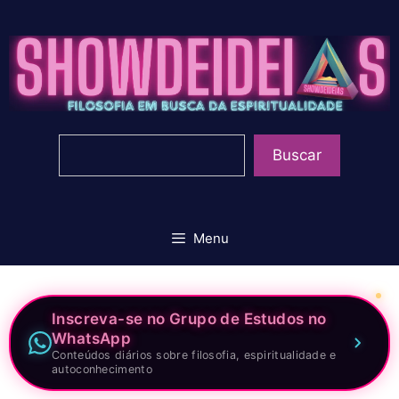
Pular
para
o
conteúdo
Pesquisar
Buscar
Menu
Inscreva-se no Grupo de Estudos no
WhatsApp
Conteúdos diários sobre filosofia, espiritualidade e
autoconhecimento