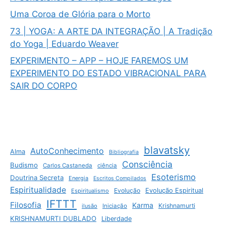
Uma Coroa de Glória para o Morto
73 | YOGA: A ARTE DA INTEGRAÇÃO | A Tradição
do Yoga | Eduardo Weaver
EXPERIMENTO – APP – HOJE FAREMOS UM
EXPERIMENTO DO ESTADO VIBRACIONAL PARA
SAIR DO CORPO
blavatsky
AutoConhecimento
Alma
Bibliografia
Consciência
Budismo
Carlos Castaneda
ciência
Esoterismo
Doutrina Secreta
Energia
Escritos Compilados
Espiritualidade
Evolução
Evolução Espiritual
Espiritualismo
IFTTT
Filosofia
Karma
Krishnamurti
ilusão
Iniciação
KRISHNAMURTI DUBLADO
Liberdade