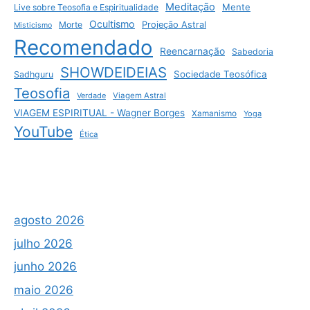
Meditação
Mente
Live sobre Teosofia e Espiritualidade
Ocultismo
Morte
Projeção Astral
Misticismo
Recomendado
Reencarnação
Sabedoria
SHOWDEIDEIAS
Sociedade Teosófica
Sadhguru
Teosofia
Verdade
Viagem Astral
VIAGEM ESPIRITUAL - Wagner Borges
Xamanismo
Yoga
YouTube
Ética
agosto 2026
julho 2026
junho 2026
maio 2026