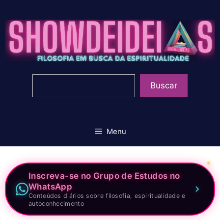
Pular
para
o
conteúdo
Pesquisar
Buscar
Menu
Inscreva-se no Grupo de Estudos no
WhatsApp
Conteúdos diários sobre filosofia, espiritualidade e
autoconhecimento