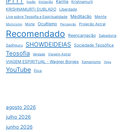
IFTTT
Karma
Krishnamurti
ilusão
Iniciação
KRISHNAMURTI DUBLADO
Liberdade
Meditação
Mente
Live sobre Teosofia e Espiritualidade
Ocultismo
Projeção Astral
Morte
Misticismo
Percepção
Recomendado
Reencarnação
Sabedoria
SHOWDEIDEIAS
Sociedade Teosófica
Sadhguru
Teosofia
Verdade
Viagem Astral
VIAGEM ESPIRITUAL - Wagner Borges
Xamanismo
Yoga
YouTube
Ética
agosto 2026
julho 2026
junho 2026