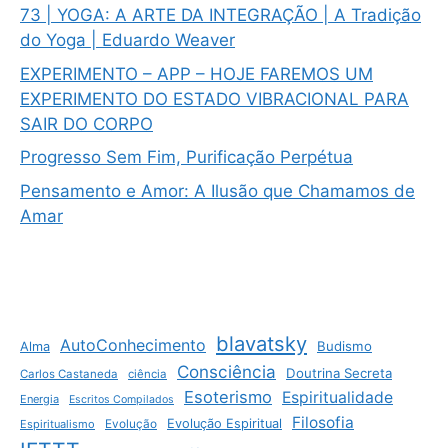
73 | YOGA: A ARTE DA INTEGRAÇÃO | A Tradição
do Yoga | Eduardo Weaver
EXPERIMENTO – APP – HOJE FAREMOS UM
EXPERIMENTO DO ESTADO VIBRACIONAL PARA
SAIR DO CORPO
Progresso Sem Fim, Purificação Perpétua
Pensamento e Amor: A Ilusão que Chamamos de
Amar
blavatsky
AutoConhecimento
Budismo
Alma
Consciência
Doutrina Secreta
Carlos Castaneda
ciência
Esoterismo
Espiritualidade
Energia
Escritos Compilados
Filosofia
Evolução Espiritual
Espiritualismo
Evolução