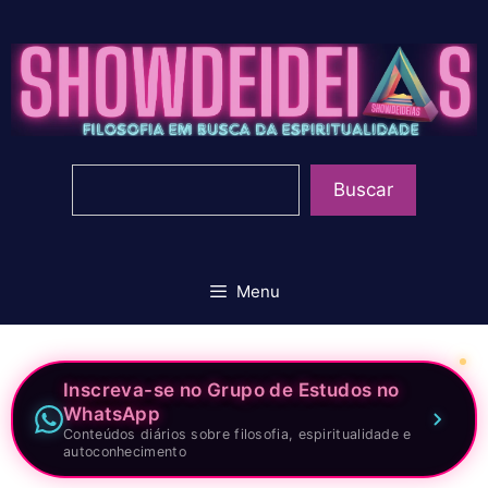
Pular
para
o
conteúdo
Pesquisar
Buscar
Menu
Inscreva-se no Grupo de Estudos no
WhatsApp
Conteúdos diários sobre filosofia, espiritualidade e
autoconhecimento