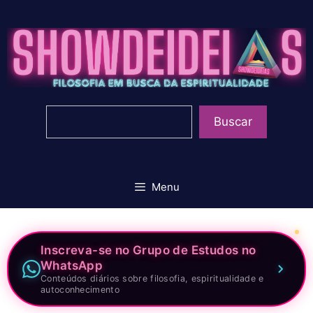
Pular
para
o
conteúdo
Pesquisar
Buscar
Menu
Inscreva-se no Grupo de Estudos no
WhatsApp
Conteúdos diários sobre filosofia, espiritualidade e
autoconhecimento