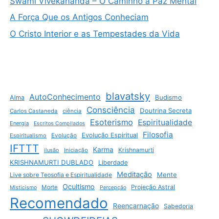
Swami Vivekananda – O Caminho à Paz Mental
A Força Que os Antigos Conheciam
O Cristo Interior e as Tempestades da Vida
blavatsky
AutoConhecimento
Budismo
Alma
Consciência
Doutrina Secreta
Carlos Castaneda
ciência
Esoterismo
Espiritualidade
Energia
Escritos Compilados
Filosofia
Evolução Espiritual
Espiritualismo
Evolução
IFTTT
Karma
Krishnamurti
ilusão
Iniciação
KRISHNAMURTI DUBLADO
Liberdade
Meditação
Mente
Live sobre Teosofia e Espiritualidade
Ocultismo
Projeção Astral
Morte
Misticismo
Percepção
Recomendado
Reencarnação
Sabedoria