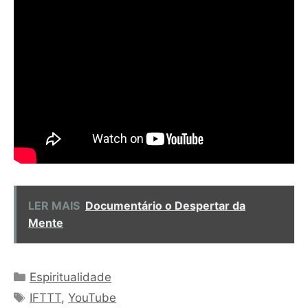
LER MAIS
Documentário o Despertar da
Mente
Categorias
Espiritualidade
Tags
IFTTT
,
YouTube