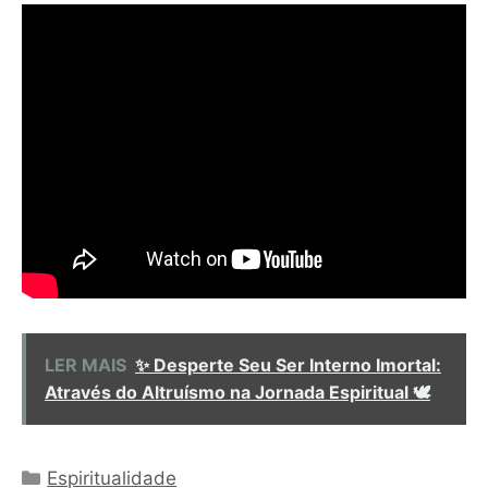
LER MAIS
✨ Desperte Seu Ser Interno Imortal:
Através do Altruísmo na Jornada Espiritual 🕊️
Categorias
Espiritualidade