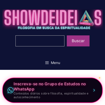
Pular
para
o
conteúdo
Pesquisar
Buscar
Menu
Inscreva-se no Grupo de Estudos no
WhatsApp
Conteúdos diários sobre filosofia, espiritualidade e
autoconhecimento