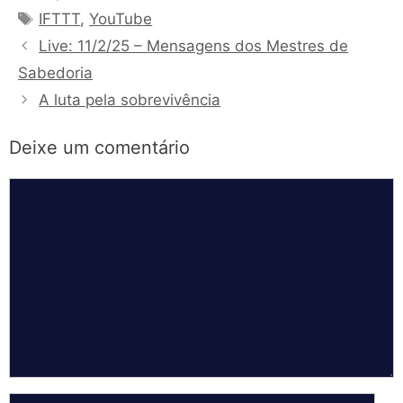
Tags
IFTTT
,
YouTube
Live: 11/2/25 – Mensagens dos Mestres de
Sabedoria
A luta pela sobrevivência
Deixe um comentário
Comentário
Nome