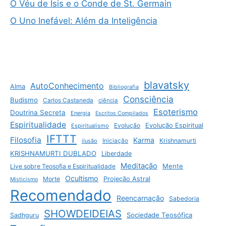
O Véu de Ísis e o Conde de St. Germain
O Uno Inefável: Além da Inteligência
blavatsky
AutoConhecimento
Alma
Bibliografia
Consciência
Budismo
Carlos Castaneda
ciência
Esoterismo
Doutrina Secreta
Energia
Escritos Compilados
Espiritualidade
Evolução
Evolução Espiritual
Espiritualismo
IFTTT
Filosofia
Karma
Krishnamurti
ilusão
Iniciação
KRISHNAMURTI DUBLADO
Liberdade
Meditação
Mente
Live sobre Teosofia e Espiritualidade
Ocultismo
Morte
Projeção Astral
Misticismo
Recomendado
Reencarnação
Sabedoria
SHOWDEIDEIAS
Sociedade Teosófica
Sadhguru