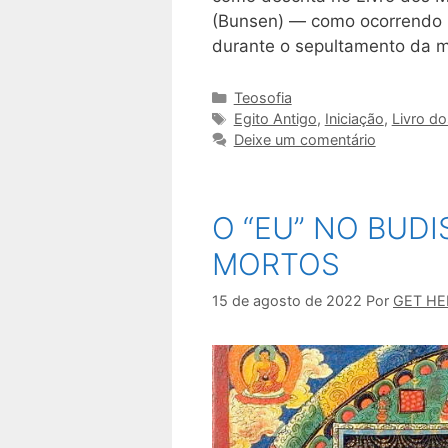
(Bunsen) — como ocorrendo n
durante o sepultamento da m
Categorias
Teosofia
Tags
Egito Antigo
,
Iniciação
,
Livro d
Deixe um comentário
O “EU” NO BUDI
MORTOS
15 de agosto de 2022
Por
GET H