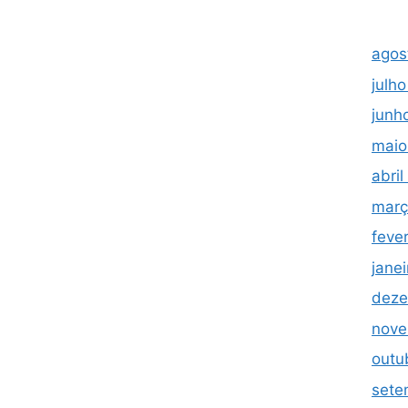
agos
julh
junh
maio
abri
març
feve
jane
deze
nove
outu
sete