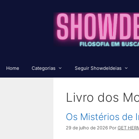
Pular
para
o
conteúdo
Home
Categorias
Seguir ShowdeIdeias
Livro dos M
Os Mistérios de 
29 de julho de 2026
Por
GET HER