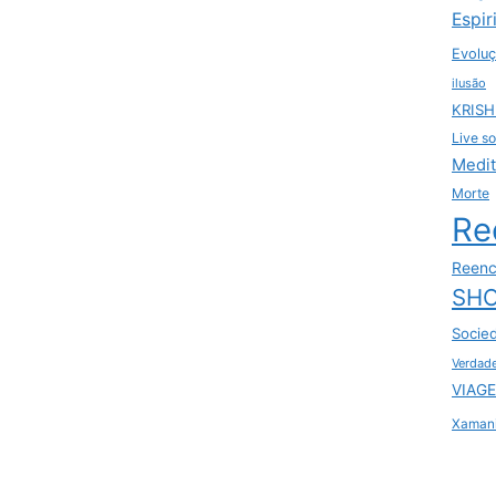
Espir
Evoluç
ilusão
KRIS
Live so
Medi
Morte
Re
Reenc
SHO
Socie
Verdad
VIAGE
Xaman