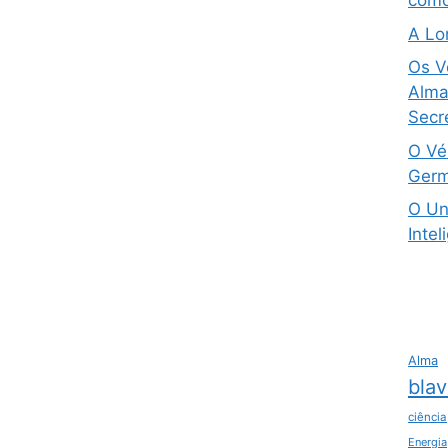
como
A Lo
Os V
Alma 
Secre
O Vé
Germ
O Un
Intel
Alma
blav
ciência
Energia