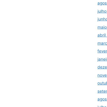
agos
julh
junh
maio
abri
març
feve
jane
deze
nove
outu
sete
agos