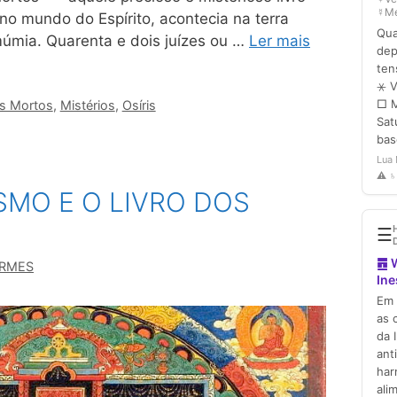
o mundo do Espírito, acontecia na terra
úmia. Quarenta e dois juízes ou …
Ler mais
os Mortos
,
Mistérios
,
Osíris
SMO E O LIVRO DOS
ERMES