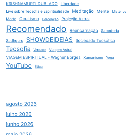
KRISHNAMURTI DUBLADO
Liberdade
Meditação
Mente
Live sobre Teosofia e Espiritualidade
Mistérios
Ocultismo
Morte
Projeção Astral
Percepção
Recomendado
Reencarnação
Sabedoria
SHOWDEIDEIAS
Sociedade Teosófica
Sadhguru
Teosofia
Verdade
Viagem Astral
VIAGEM ESPIRITUAL - Wagner Borges
Xamanismo
Yoga
YouTube
Ética
agosto 2026
julho 2026
junho 2026
maio 2026