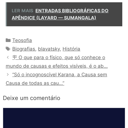
LER MAIS
ENTRADAS BIBLIOGRÁFICAS DO
APÊNDICE (LAYARD — SUMANGALA)
Categorias
Teosofia
Tags
Biografias
,
blavatsky
,
História
🪧 O que para o físico, que só conhece o
mundo de causas e efeitos visíveis, é o ab…
“Só o incognoscível Karana, a Causa sem
Causa de todas as cau…”
Deixe um comentário
Comentário