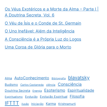
Os Véus Exotéricos e a Morte da Alma – Parte I |
A Doutrina Secreta, Vol. 6
O Véu de Ísis e o Conde de St. Germain
O Uno Inefável: Além da Inteligência
A Consciência é a Própria Luz do Logos
Uma Coroa de Glória para o Morto
blavatsky
AutoConhecimento
Alma
Bibliografia
Consciência
Budismo
Carlos Castaneda
ciência
Esoterismo
Espiritualidade
Doutrina Secreta
Energia
Filosofia
Evolução
Evolução Espiritual
Espiritualismo
IFTTT
Karma
Krishnamurti
ilusão
Iniciação