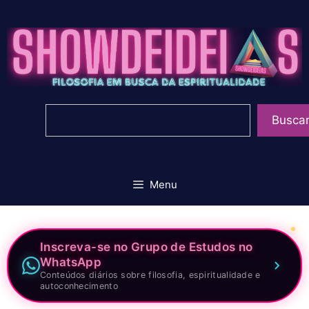
Pular
para
o
conteúdo
Pesquisar
Busca
Menu
Inscreva-se no Grupo de Estudos no
WhatsApp
Conteúdos diários sobre filosofia, espiritualidade e
autoconhecimento