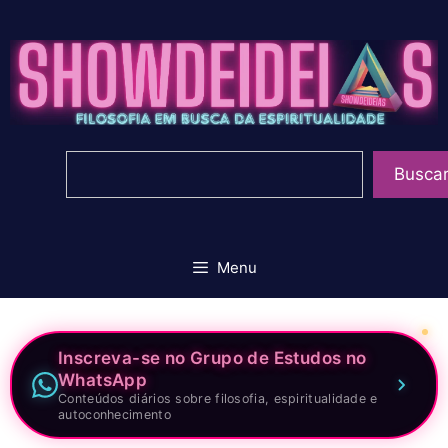
Pular
para
o
conteúdo
Pesquisar
Busca
Menu
Inscreva-se no Grupo de Estudos no
WhatsApp
Conteúdos diários sobre filosofia, espiritualidade e
autoconhecimento