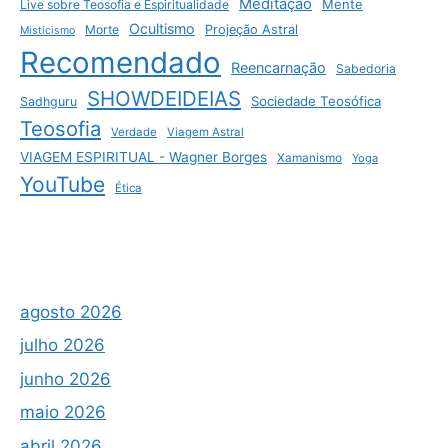
Meditação
Mente
Live sobre Teosofia e Espiritualidade
Ocultismo
Morte
Projeção Astral
Misticismo
Recomendado
Reencarnação
Sabedoria
SHOWDEIDEIAS
Sociedade Teosófica
Sadhguru
Teosofia
Verdade
Viagem Astral
VIAGEM ESPIRITUAL - Wagner Borges
Xamanismo
Yoga
YouTube
Ética
agosto 2026
julho 2026
junho 2026
maio 2026
abril 2026