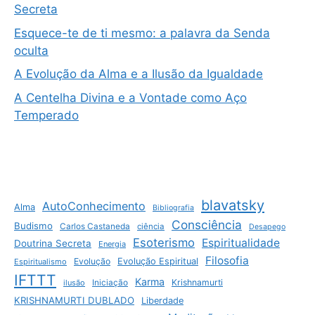
Secreta
Esquece-te de ti mesmo: a palavra da Senda
oculta
A Evolução da Alma e a Ilusão da Igualdade
A Centelha Divina e a Vontade como Aço
Temperado
blavatsky
AutoConhecimento
Alma
Bibliografia
Consciência
Budismo
Carlos Castaneda
ciência
Desapego
Esoterismo
Espiritualidade
Doutrina Secreta
Energia
Filosofia
Evolução
Evolução Espiritual
Espiritualismo
IFTTT
Karma
Krishnamurti
ilusão
Iniciação
KRISHNAMURTI DUBLADO
Liberdade