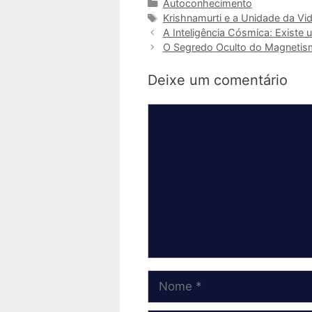
Categorias
Autoconhecimento
Tags
Krishnamurti e a Unidade da Vi
A Inteligência Cósmica: Existe 
O Segredo Oculto do Magnetis
Deixe um comentário
Comentário
Nome