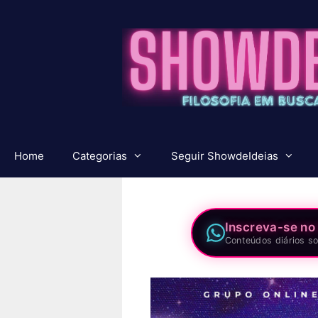
Pular
para
o
conteúdo
Home
Categorias
Seguir ShowdeIdeias
Inscreva-se no
Conteúdos diários so