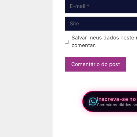
E-
mail
Site
Salvar meus dados neste 
comentar.
Inscreva-se no
Conteúdos diários so