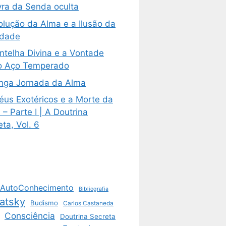
vra da Senda oculta
olução da Alma e a Ilusão da
ldade
ntelha Divina e a Vontade
 Aço Temperado
nga Jornada da Alma
éus Exotéricos e a Morte da
– Parte I | A Doutrina
ta, Vol. 6
AutoConhecimento
Bibliografia
atsky
Budismo
Carlos Castaneda
Consciência
Doutrina Secreta