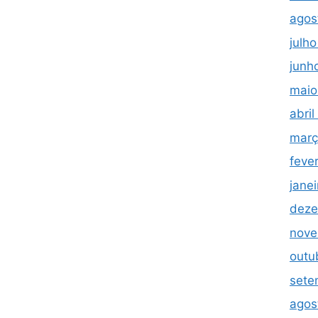
agos
julh
junh
maio
abri
març
feve
jane
deze
nove
outu
sete
agos