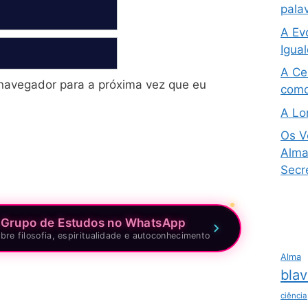
pala
A Ev
Igua
A Ce
navegador para a próxima vez que eu
como
A Lo
Os V
Alma 
Secre
 Grupo de Estudos no WhatsApp
bre filosofia, espiritualidade e autoconhecimento
Alma
blav
ciência