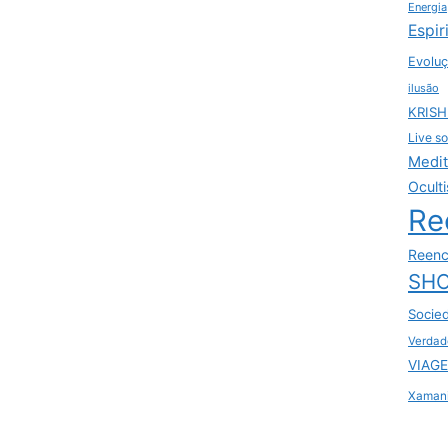
Energia
Espir
Evoluç
ilusão
KRIS
Live so
Medi
Ocult
Re
Reenc
SHO
Socie
Verdad
VIAGE
Xaman