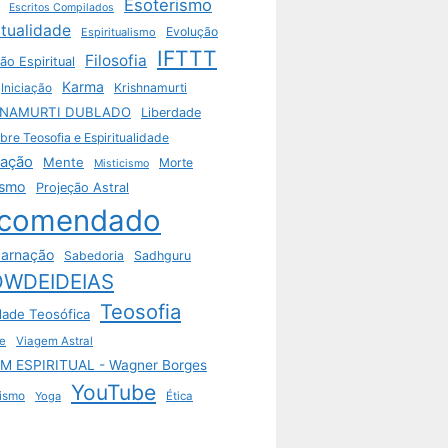
Esoterismo
Escritos Compilados
itualidade
Evolução
Espiritualismo
IFTTT
Filosofia
ão Espiritual
Karma
Krishnamurti
Iniciação
HNAMURTI DUBLADO
Liberdade
bre Teosofia e Espiritualidade
tação
Mente
Morte
Misticismo
ismo
Projeção Astral
comendado
arnação
Sabedoria
Sadhguru
WDEIDEIAS
Teosofia
dade Teosófica
e
Viagem Astral
M ESPIRITUAL - Wagner Borges
YouTube
ismo
Yoga
Ética