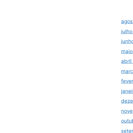
agos
julh
junh
maio
abri
març
feve
jane
deze
nove
outu
sete