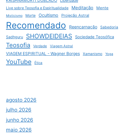
KRISHNAMURTI DUBLADO
Liberdade
Meditação
Mente
Live sobre Teosofia e Espiritualidade
Ocultismo
Morte
Projeção Astral
Misticismo
Recomendado
Reencarnação
Sabedoria
SHOWDEIDEIAS
Sociedade Teosófica
Sadhguru
Teosofia
Verdade
Viagem Astral
VIAGEM ESPIRITUAL - Wagner Borges
Xamanismo
Yoga
YouTube
Ética
agosto 2026
julho 2026
junho 2026
maio 2026