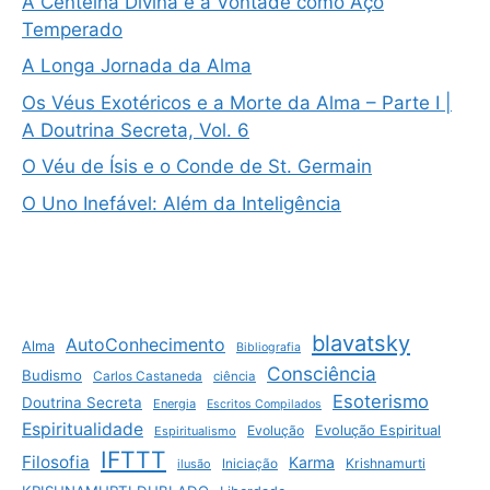
A Centelha Divina e a Vontade como Aço
Temperado
A Longa Jornada da Alma
Os Véus Exotéricos e a Morte da Alma – Parte I |
A Doutrina Secreta, Vol. 6
O Véu de Ísis e o Conde de St. Germain
O Uno Inefável: Além da Inteligência
blavatsky
AutoConhecimento
Alma
Bibliografia
Consciência
Budismo
Carlos Castaneda
ciência
Esoterismo
Doutrina Secreta
Energia
Escritos Compilados
Espiritualidade
Evolução
Evolução Espiritual
Espiritualismo
IFTTT
Filosofia
Karma
Krishnamurti
ilusão
Iniciação