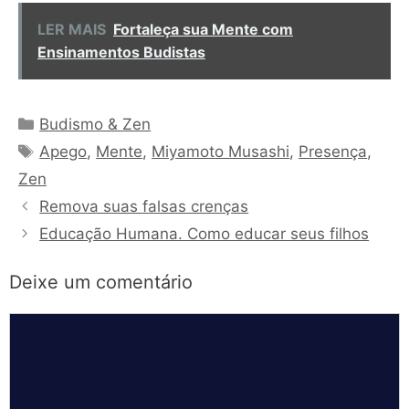
LER MAIS
Fortaleça sua Mente com
Ensinamentos Budistas
Categorias
Budismo & Zen
Tags
Apego
,
Mente
,
Miyamoto Musashi
,
Presença
,
Zen
Remova suas falsas crenças
Educação Humana. Como educar seus filhos
Deixe um comentário
Comentário