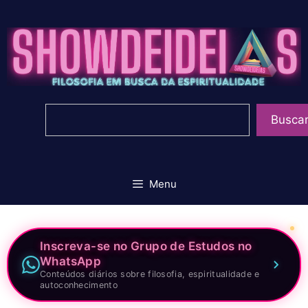
Pular
para
o
conteúdo
Pesquisar
Busca
Menu
Inscreva-se no Grupo de Estudos no
WhatsApp
Conteúdos diários sobre filosofia, espiritualidade e
autoconhecimento