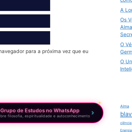
como
A Lo
Os V
Alma 
Secre
O Vé
navegador para a próxima vez que eu
Germ
O Un
Intel
Alma
 Grupo de Estudos no WhatsApp
blav
bre filosofia, espiritualidade e autoconhecimento
ciência
Energia