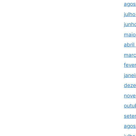
agos
julh
junh
maio
abri
març
feve
jane
deze
nove
outu
sete
agos