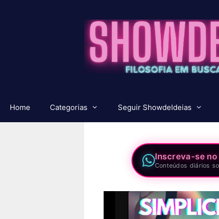
Pular
para
o
conteúdo
Home
Categorias
Seguir ShowdeIdeias
Inscreva-se no
Conteúdos diários so