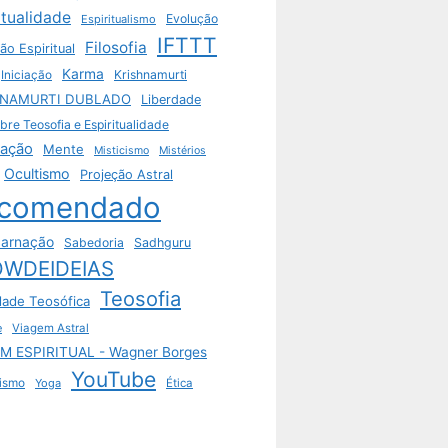
itualidade
Evolução
Espiritualismo
IFTTT
Filosofia
ão Espiritual
Karma
Krishnamurti
Iniciação
HNAMURTI DUBLADO
Liberdade
bre Teosofia e Espiritualidade
tação
Mente
Misticismo
Mistérios
Ocultismo
Projeção Astral
comendado
arnação
Sabedoria
Sadhguru
WDEIDEIAS
Teosofia
dade Teosófica
e
Viagem Astral
M ESPIRITUAL - Wagner Borges
YouTube
ismo
Yoga
Ética