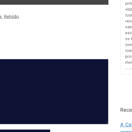
a
,
Religião
Rece
A Ce