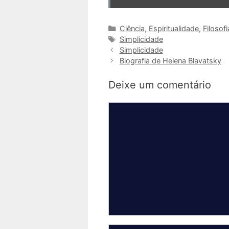
Categorias
Ciência
,
Espiritualidade
,
Filosofi
Tags
Simplicidade
Simplicidade
Biografia de Helena Blavatsky
Deixe um comentário
Comentário