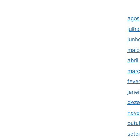
agos
julh
junh
maio
abri
març
feve
jane
deze
nove
outu
sete