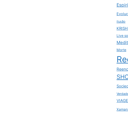
Espir
Evoluç
ilusão
KRIS
Live so
Medi
Morte
Re
Reenc
SHO
Socie
Verdad
VIAGE
Xaman