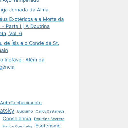
 Aço Temperado
nga Jornada da Alma
éus Exotéricos e a Morte da
– Parte I | A Doutrina
ta, Vol. 6
u de Ísis e o Conde de St.
ain
o Inefável: Além da
igência
AutoConhecimento
atsky
Budismo
Carlos Castaneda
Consciência
Doutrina Secreta
Esoterismo
Escritos Compilados