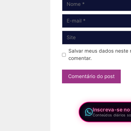
Nome
E-
mail
Site
Salvar meus dados neste 
comentar.
Inscreva-se no
Conteúdos diários so