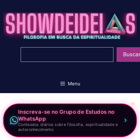
Pular
para
o
conteúdo
Pesquisar
Busca
Menu
Inscreva-se no Grupo de Estudos no
WhatsApp
Conteúdos diários sobre filosofia, espiritualidade e
autoconhecimento