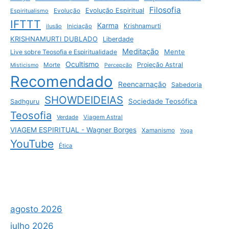
Filosofia
Evolução Espiritual
Espiritualismo
Evolução
IFTTT
Karma
Krishnamurti
ilusão
Iniciação
KRISHNAMURTI DUBLADO
Liberdade
Meditação
Mente
Live sobre Teosofia e Espiritualidade
Ocultismo
Projeção Astral
Morte
Misticismo
Percepção
Recomendado
Reencarnação
Sabedoria
SHOWDEIDEIAS
Sociedade Teosófica
Sadhguru
Teosofia
Verdade
Viagem Astral
VIAGEM ESPIRITUAL - Wagner Borges
Xamanismo
Yoga
YouTube
Ética
agosto 2026
julho 2026