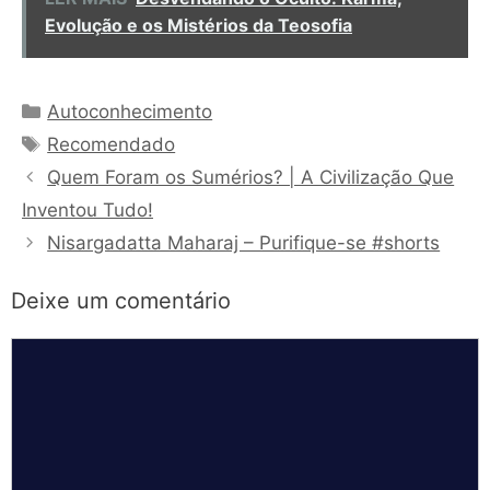
Evolução e os Mistérios da Teosofia
Categorias
Autoconhecimento
Tags
Recomendado
Quem Foram os Sumérios? | A Civilização Que
Inventou Tudo!
Nisargadatta Maharaj – Purifique-se #shorts
Deixe um comentário
Comentário