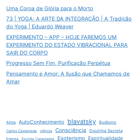
Uma Coroa de Glória para o Morto
73 | YOGA: A ARTE DA INTEGRAÇÃO | A Tradição
do Yoga | Eduardo Weaver
EXPERIMENTO – APP – HOJE FAREMOS UM
EXPERIMENTO DO ESTADO VIBRACIONAL PARA
SAIR DO CORPO
Progresso Sem Fim, Purificação Perpétua
Pensamento e Amor: A Ilusão que Chamamos de
Amar
blavatsky
AutoConhecimento
Budismo
Alma
Consciência
Doutrina Secreta
Carlos Castaneda
ciência
Esoterismo
Espiritualidade
Energia
Escritos Compilados