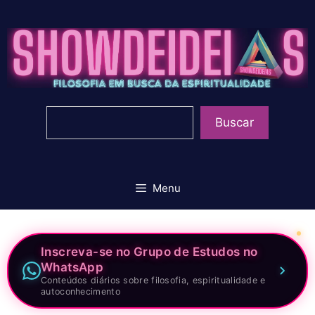
Pular
para
o
conteúdo
Pesquisar
Buscar
Menu
Inscreva-se no Grupo de Estudos no
WhatsApp
Conteúdos diários sobre filosofia, espiritualidade e
autoconhecimento