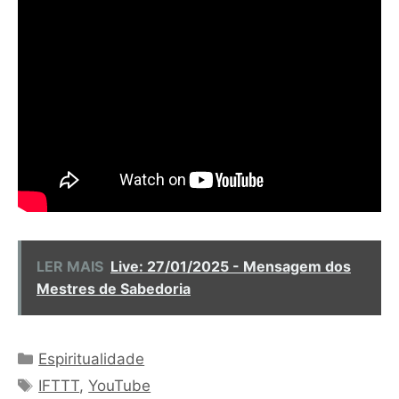
LER MAIS
Live: 27/01/2025 - Mensagem dos
Mestres de Sabedoria
Categorias
Espiritualidade
Tags
IFTTT
,
YouTube