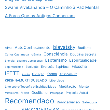
Swami Vivekananda – O Caminho à Paz Mental
A Força Que os Antigos Conheciam
blavatsky
AutoConhecimento
Budismo
Alma
Consciência
Doutrina Secreta
Carlos Castaneda
ciência
Esoterismo
Espiritualidade
Energia
Escritos Compilados
Filosofia
Evolução Espiritual
Espiritualismo
Evolução
IFTTT
Karma
Krishnamurti
ilusão
Iniciação
KRISHNAMURTI DUBLADO
Liberdade
Meditação
Mente
Live sobre Teosofia e Espiritualidade
Ocultismo
Projeção Astral
Morte
Misticismo
Percepção
Recomendado
Reencarnação
Sabedoria
SHOWDEIDEIAS