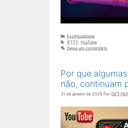
Categorias
Espiritualidade
Tags
IFTTT
,
YouTube
Deixe um comentário
Por que algumas
não, continuam 
31 de janeiro de 2025
Por
GET HE