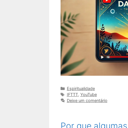
Categorias
Espiritualidade
Tags
IFTTT
,
YouTube
Deixe um comentário
Por que algumas