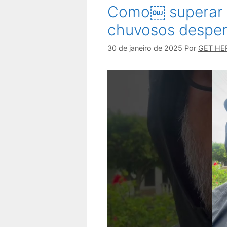
Como￼ superar o
chuvosos despert
30 de janeiro de 2025
Por
GET HE