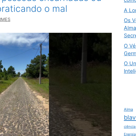
como
praticando o mal
A Lo
RMES
Os V
Alma 
Secre
O Vé
Germ
O Un
Intel
Alma
blav
ciência
Energia