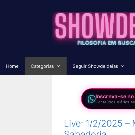
Pular
para
o
conteúdo
Home
Categorias
Seguir ShowdeIdeias
Inscreva-se no
Conteúdos diários so
Live: 1/2/2025 
Sabedoria