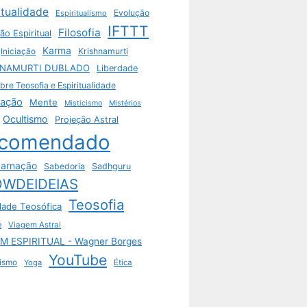
itualidade
Evolução
Espiritualismo
IFTTT
Filosofia
ão Espiritual
Karma
Krishnamurti
Iniciação
HNAMURTI DUBLADO
Liberdade
bre Teosofia e Espiritualidade
tação
Mente
Misticismo
Mistérios
Ocultismo
Projeção Astral
comendado
arnação
Sabedoria
Sadhguru
WDEIDEIAS
Teosofia
dade Teosófica
e
Viagem Astral
M ESPIRITUAL - Wagner Borges
YouTube
ismo
Yoga
Ética