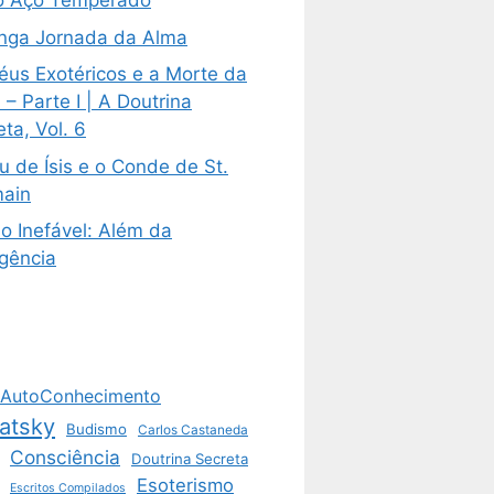
 Aço Temperado
nga Jornada da Alma
éus Exotéricos e a Morte da
– Parte I | A Doutrina
ta, Vol. 6
u de Ísis e o Conde de St.
ain
o Inefável: Além da
igência
AutoConhecimento
atsky
Budismo
Carlos Castaneda
Consciência
Doutrina Secreta
Esoterismo
Escritos Compilados