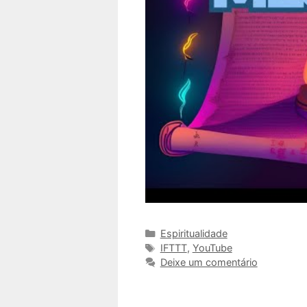
Categorias
Espiritualidade
Tags
IFTTT
,
YouTube
Deixe um comentário