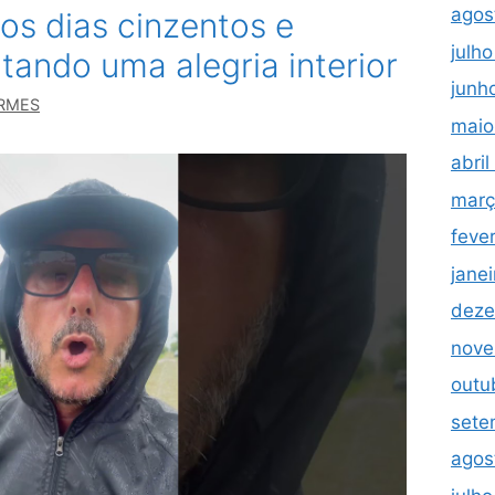
agos
s dias cinzentos e
julh
ando uma alegria interior
junh
RMES
maio
abri
març
feve
jane
deze
nove
outu
sete
agos