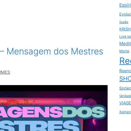
Espir
Evoluç
ilusão
KRIS
Live so
Medi
5 – Mensagem dos Mestres
Morte
Re
Reenc
RMES
SHO
Socie
Verdad
VIAGE
Xaman