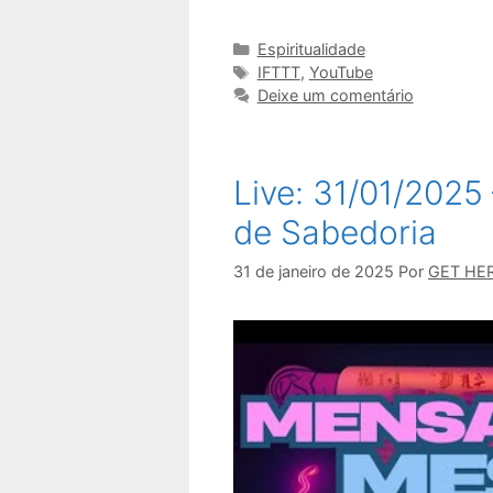
Categorias
Espiritualidade
Tags
IFTTT
,
YouTube
Deixe um comentário
Live: 31/01/202
de Sabedoria
31 de janeiro de 2025
Por
GET HE