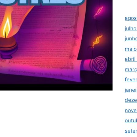
agos
julh
junh
maio
abri
març
feve
jane
deze
nove
outu
sete