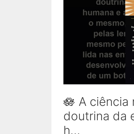
🪷 A ciência
doutrina da 
h…