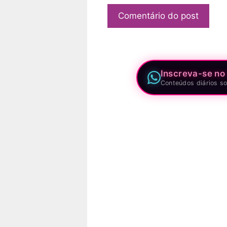
Inscreva-se no
Conteúdos diários so