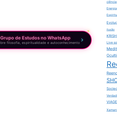
ciência
Energia
Espirit
Evoluç
ilusão
KRIS
 Grupo de Estudos no WhatsApp
Live so
bre filosofia, espiritualidade e autoconhecimento
Medi
Ocult
Re
Reenc
SHO
Socie
Verdad
VIAGE
Xaman