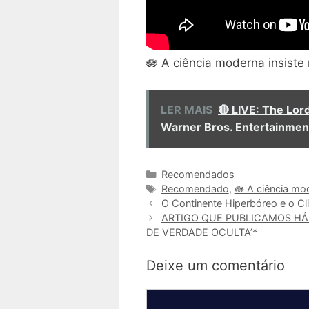
🪷 A ciência moderna insiste
LER MAIS
🔴 LIVE: The Lord
Warner Bros. Entertainmen
Categorias
Recomendados
Tags
Recomendado
,
🪷 A ciência mod
O Continente Hiperbóreo e o Cl
ARTIGO QUE PUBLICAMOS HÁ
DE VERDADE OCULTA’*
Deixe um comentário
Comentário