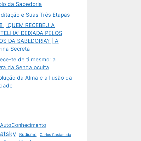
lo da Sabedoria
ditação e Suas Três Etapas
8 | QUEM RECEBEU A
TELHA” DEIXADA PELOS
OS DA SABEDORIA? | A
rina Secreta
ece-te de ti mesmo: a
vra da Senda oculta
olução da Alma e a Ilusão da
ldade
AutoConhecimento
vatsky
Budismo
Carlos Castaneda