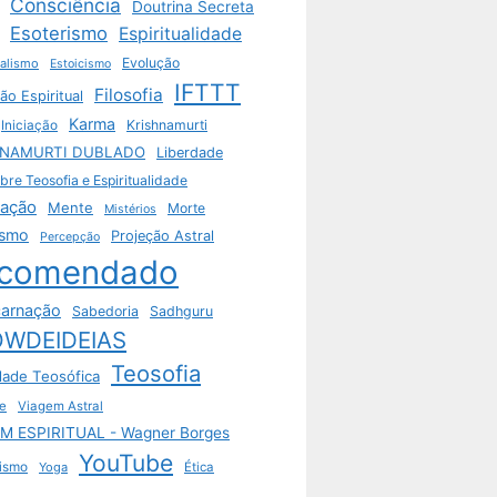
Consciência
Doutrina Secreta
Esoterismo
Espiritualidade
Evolução
ualismo
Estoicismo
IFTTT
Filosofia
ão Espiritual
Karma
Krishnamurti
Iniciação
HNAMURTI DUBLADO
Liberdade
bre Teosofia e Espiritualidade
tação
Mente
Morte
Mistérios
ismo
Projeção Astral
Percepção
comendado
arnação
Sabedoria
Sadhguru
WDEIDEIAS
Teosofia
dade Teosófica
e
Viagem Astral
M ESPIRITUAL - Wagner Borges
YouTube
ismo
Yoga
Ética