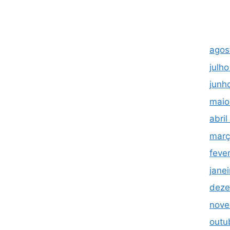
agos
julh
junh
maio
abri
març
feve
jane
deze
nove
outu