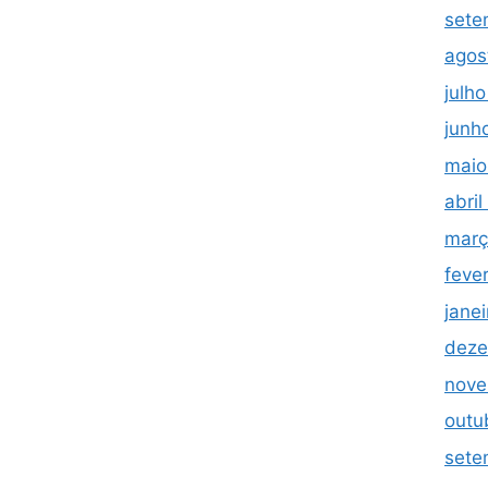
sete
agos
julh
junh
maio
abri
març
feve
jane
deze
nove
outu
sete