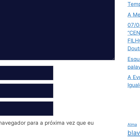
Temp
A Me
07/0
“CEN
FILH
Dout
Esqu
pala
A Ev
Igua
navegador para a próxima vez que eu
Alma
bla