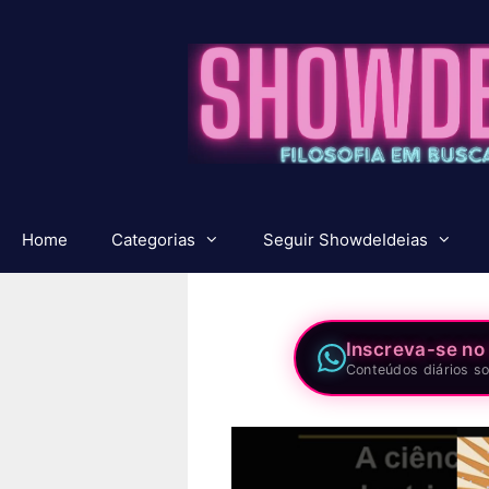
Pular
para
o
conteúdo
Home
Categorias
Seguir ShowdeIdeias
Inscreva-se no
Conteúdos diários so