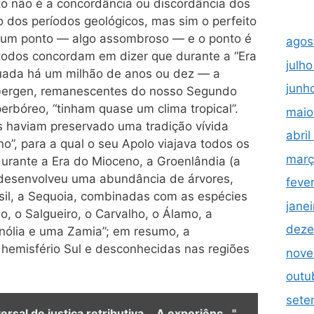
to não é a concordância ou discordância dos
o dos períodos geológicos, mas sim o perfeito
m um ponto — algo assombroso — e o ponto é
agos
 todos concordam em dizer que durante a “Era
julh
tuada há um milhão de anos ou dez — a
junh
bergen, remanescentes do nosso Segundo
erbóreo, “tinham quase um clima tropical”.
maio
s haviam preservado uma tradição vívida
abri
no”, para a qual o seu Apolo viajava todos os
març
durante a Era do Mioceno, a Groenlândia (a
 desenvolveu uma abundância de árvores,
feve
asil, a Sequoia, combinadas com as espécies
jane
no, o Salgueiro, o Carvalho, o Álamo, a
deze
nólia e uma Zamia”; em resumo, a
 hemisfério Sul e desconhecidas nas regiões
nove
outu
sete
ersal de justiça retributiva... A experiênc..."