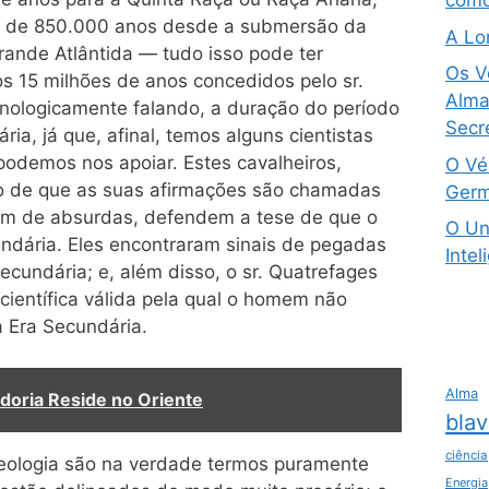
como
ca de 850.000 anos desde a submersão da
A Lo
rande Atlântida — tudo isso pode ter
Os V
os 15 milhões de anos concedidos pelo sr.
Alma 
ronologicamente falando, a duração do período
Secre
ia, já que, afinal, temos alguns cientistas
podemos nos apoiar. Estes cavalheiros,
O Vé
to de que as suas afirmações são chamadas
Germ
m de absurdas, defendem a tese de que o
O Un
ndária. Eles encontraram sinais de pegadas
Intel
cundária; e, além disso, o sr. Quatrefages
científica válida pela qual o homem não
a Era Secundária.
Alma
doria Reside no Oriente
blav
ciência
geologia são na verdade termos puramente
Energia