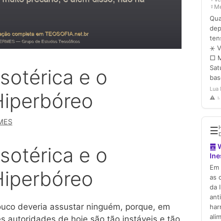
sotérica e o
Hiperbóreo
MES
sotérica e o
Hiperbóreo
ouco deveria assustar ninguém, porque, em
s autoridades de hoje são tão instáveis e tão