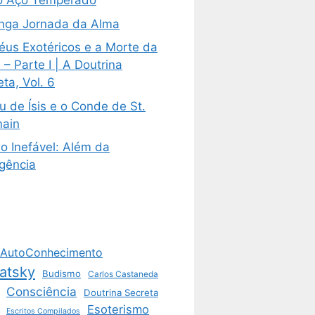
 Aço Temperado
nga Jornada da Alma
éus Exotéricos e a Morte da
– Parte I | A Doutrina
ta, Vol. 6
u de Ísis e o Conde de St.
ain
o Inefável: Além da
igência
AutoConhecimento
atsky
Budismo
Carlos Castaneda
Consciência
Doutrina Secreta
Esoterismo
Escritos Compilados