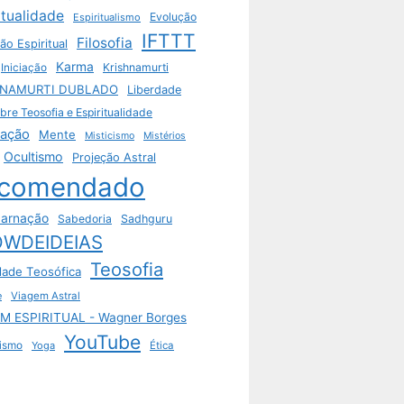
itualidade
Evolução
Espiritualismo
IFTTT
Filosofia
ão Espiritual
Karma
Krishnamurti
Iniciação
HNAMURTI DUBLADO
Liberdade
bre Teosofia e Espiritualidade
tação
Mente
Misticismo
Mistérios
Ocultismo
Projeção Astral
comendado
arnação
Sabedoria
Sadhguru
WDEIDEIAS
Teosofia
dade Teosófica
e
Viagem Astral
M ESPIRITUAL - Wagner Borges
YouTube
ismo
Yoga
Ética