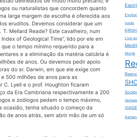
 estão delineados de modo muito precário; e
Espir
logos ou naturalistas que concordem quanto
Evoluç
uma larga margem de escolha é oferecida aos
dos eruditos. Devemos considerar que um
ilusão
KRIS
. T. Mellard Reade? Este cavalheiro, num
Live so
Index of Geological Time”, lido por ele em
Medi
a que o tempo mínimo requerido para a
Morte
ntares e a eliminação da matéria calcária é
Re
lhões de anos. Ou devemos pedir apoio
bras do sr. Darwin, em que ele exige com
Reenc
0 e 500 milhões de anos para as
SHO
 C. Lyell e o prof. Houghton ficaram
meço da Era Cambriana respectivamente a 200
Socie
logos e zoólogos pedem o tempo máximo,
Verdad
a ocasião, tenha situado o começo da
VIAGE
hão de anos atrás, sem abrir mão de um só
Xaman