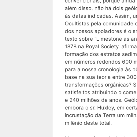
convencionais, porque ainda
além disso, não há dois geó
às datas indicadas. Assim, 
Ocultistas pela comunidade 
dos nossos apoiadores é o sr
texto sobre “Limestone as an 
1878 na Royal Society, afirm
formação dos estratos sedime
em números redondos 600 mi
para a nossa cronologia às o
base na sua teoria entre 30
transformações orgânicas? Sir
satisfeitos atribuindo o co
e 240 milhões de anos. Geó
embora o sr. Huxley, em cert
incrustação da Terra um mil
milênio deste total.