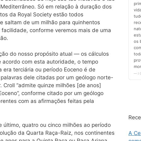
Mediterrâneo. Só em relação à duração dos
itos da Royal Society estão todos
 e saltam de um milhão para quinhentos
 facilidade, conforme veremos mais de uma
ão.
o do nosso propósito atual — os cálculos
 de acordo com esta autoridade, o tempo
era terciária ou período Eoceno é de
palavras dele citadas por um geólogo norte-
. Croll “admite quinze milhões [de anos]
oceno”, conforme citado por um geólogo
erentes com as afirmações feitas pela
Rece
e último, quatro ou cinco milhões ao período
volução da Quarta Raça-Raiz, nos continentes
A Ce
de anos para a Quinta Raça ou Raça Ariana,