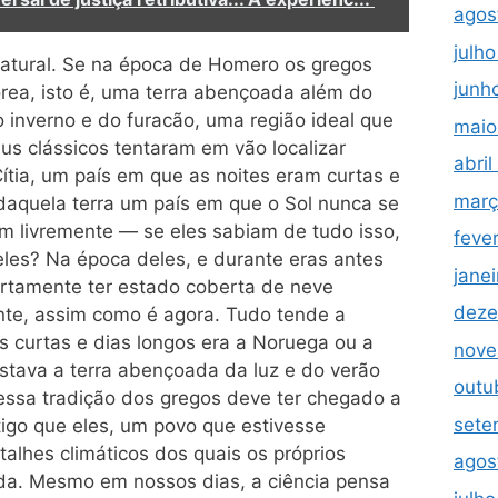
agos
julh
atural. Se na época de Homero os gregos
junh
rea, isto é, uma terra abençoada além do
 inverno e do furacão, uma região ideal que
maio
eus clássicos tentaram em vão localizar
abri
ítia, um país em que as noites eram curtas e
març
daquela terra um país em que o Sol nunca se
m livremente — se eles sabiam de tudo isso,
feve
les? Na época deles, e durante eras antes
jane
ertamente ter estado coberta de neve
deze
te, assim como é agora. Tudo tende a
es curtas e dias longos era a Noruega ou a
nove
stava a terra abençoada da luz e do verão
outu
 essa tradição dos gregos deve ter chegado a
sete
igo que eles, um povo que estivesse
talhes climáticos dos quais os próprios
agos
da. Mesmo em nossos dias, a ciência pensa