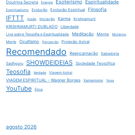
Esoterismo
Espiritualidade
Doutrina Secreta
Energia
Filosofia
Evolução
Evolução Espiritual
Espiritualismo
IFTTT
Karma
Krishnamurti
ilusão
Iniciação
KRISHNAMURTI DUBLADO
Liberdade
Meditação
Mente
Live sobre Teosofia e Espiritualidade
Mistérios
Ocultismo
Morte
Projeção Astral
Percepção
Recomendado
Reencarnação
Sabedoria
SHOWDEIDEIAS
Sociedade Teosófica
Sadhguru
Teosofia
Verdade
Viagem Astral
VIAGEM ESPIRITUAL - Wagner Borges
Xamanismo
Yoga
YouTube
Ética
agosto 2026