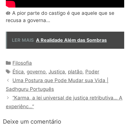
🪷 A pior parte do castigo é que aquele que se
recusa a governa…
LER MAIS
A Realidade Além das Sombras
Categorias
Filosofia
Tags
Ética
,
governo
,
Justiça
,
platão
,
Poder
Uma Postura que Pode Mudar sua Vida |
Sadhguru Português
“Karma, a lei universal de justiça retributiva… A
experiênc…”
Deixe um comentário