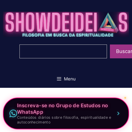
Pular
para
o
conteúdo
Pesquisar
Busca
Menu
Inscreva-se no Grupo de Estudos no
WhatsApp
Conteúdos diários sobre filosofia, espiritualidade e
autoconhecimento